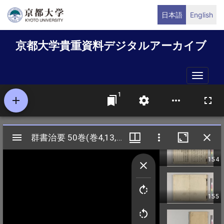
メ
日本語
English
イ
ン
京都大学貴重資料デジタルアーカイブ
コ
ン
テ
Toggle
ン
naviga
ツ
に
移
動