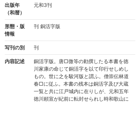
出版年
元和3刊
（和暦）
形態・版
刊 銅活字版
情報
写刊の別
刊
内容記述
銅活字版。唐□微等の勅撰したる本書を徳
川家康の命じて銅活字を以て印行せしめし
もの。世に之を駿河版と謂ふ。僧崇伝林道
春□に従ふ。本書の残本は銅活字及び大蔵
一覧と共に江戸城内に在りしが、元和五年
徳川頼宣が紀前に転封せられし時和歌山に
移る。本書はその残本の一を徳川頼倫の寄
贈せるものにして、旧和歌山徳川氏蔵及び
南葵文庫の印記あり。惜しむらくは巻四、
十三、廿の三巻を欠く。(出典: 鈴鹿目録下
巻 p.155)