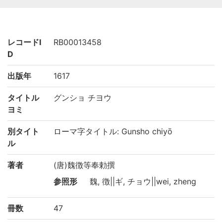
レコードI
RB00013458
D
出版年
1617
タイトル
グンショ チヨウ
ヨミ
別タイト
ローマ字タイトル: Gunsho chiyō
ル
著者
(唐)魏徴等奉勅撰
参照形
魏, 徴||ギ, チョウ||wei, zheng
冊数
47