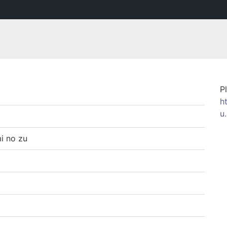
P
h
u
 no zu