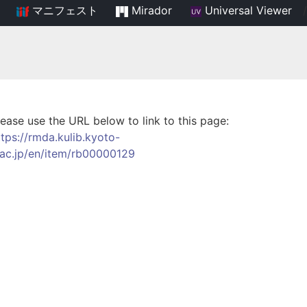
マニフェスト
Mirador
Universal Viewer
/
lease use the URL below to link to this page:
ttps://rmda.kulib.kyoto-
.ac.jp/en/item/rb00000129