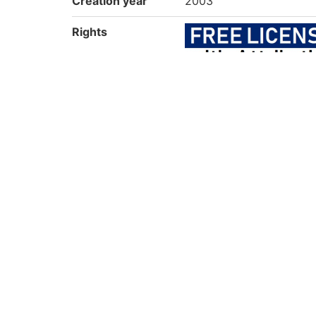
Creation year
2003
Rights
Guide for Conten
https://rmda.kulib.kyoto
t Reuse
Attribution
京都大学附属図書館 Main Libr
Collection
準貴重書
Pick Up
地図でみる日本、世界
Kyoto University Rare Materials