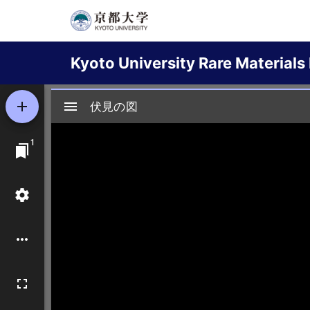
Skip
to
Main
main
Kyoto University Rare Materials 
content
navigation