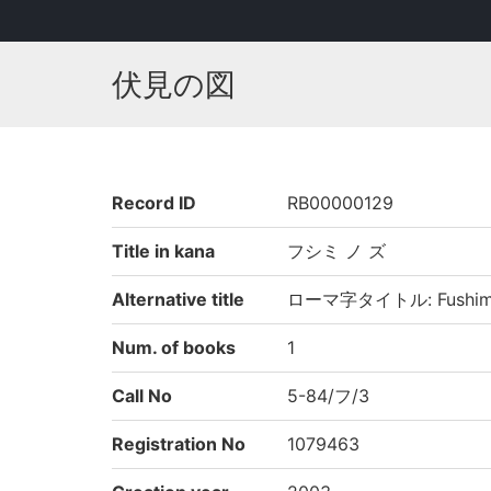
伏見の図
Record ID
RB00000129
Title in kana
フシミ ノ ズ
Alternative title
ローマ字タイトル: Fushimi
Num. of books
1
Call No
5-84/フ/3
Registration No
1079463