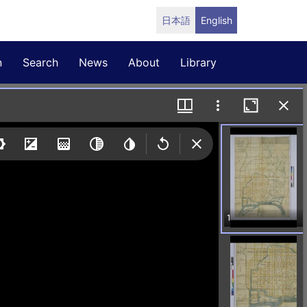
日本語
English
n
Search
News
About
Library