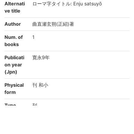
Alternati
ローマ字タイトル: Enju satsuyō
ve title
Author
曲直瀬玄朔(正紹)著
Num. of
1
books
Publicati
寛永9年
on year
(Jpn)
Physical
刊 和小
form
Type
刊
Note
貴重書
Call No
エ/39/貴