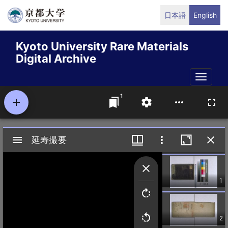
Skip
日本語
English
to
main
Kyoto University Rare Materials
content
Digital Archive
Toggle
naviga