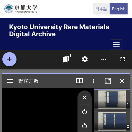
Skip
日本語
English
to
main
Kyoto University Rare Materials
content
Digital Archive
Toggle
naviga