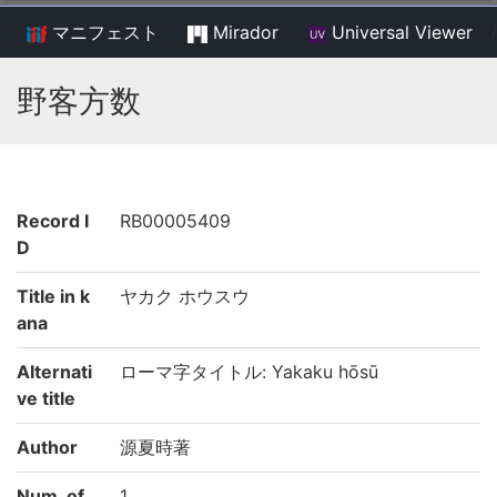
マニフェスト
Mirador
Universal Viewer
/
野客方数
Record I
RB00005409
D
Title in k
ヤカク ホウスウ
ana
Alternati
ローマ字タイトル: Yakaku hōsū
ve title
Author
源夏時著
Num. of
1