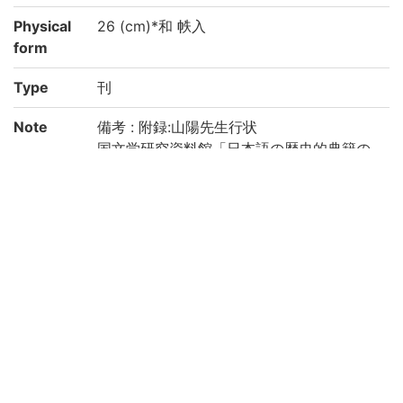
Physical
26 (cm)*和 帙入
form
Type
刊
Note
備考 : 附録:山陽先生行状
国文学研究資料館「日本語の歴史的典籍の
国際共同研究ネットワーク構築計画」によ
り電子化(令和2年度)
Call No
4-03/サ/1
Registrat
91002312-91002319
ion No
Creation
2020
year
List No
KYOT-05207