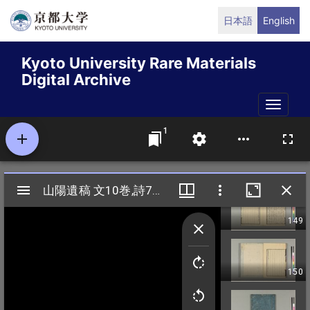
Skip
日本語
English
to
main
Kyoto University Rare Materials
content
Digital Archive
Toggle
naviga