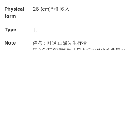
Physical
26 (cm)*和 帙入
form
Type
刊
Note
備考 : 附録:山陽先生行状
国文学研究資料館「日本語の歴史的典籍の
国際共同研究ネットワーク構築計画」によ
り電子化(令和2年度)
Call No
4-03/サ/1
Registrat
91002312-91002319
ion No
Creation
2020
year
List No
KYOT-05207