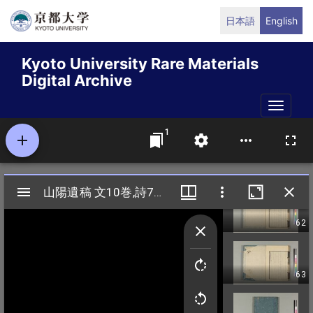
Skip
日本語
English
to
main
Kyoto University Rare Materials
content
Digital Archive
Toggle
naviga