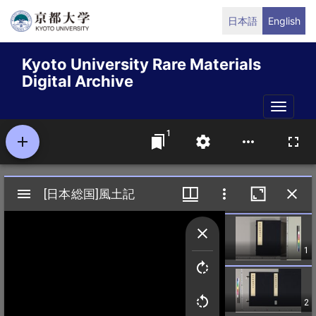
Skip
日本語
English
to
main
Kyoto University Rare Materials
content
Digital Archive
Toggle
naviga