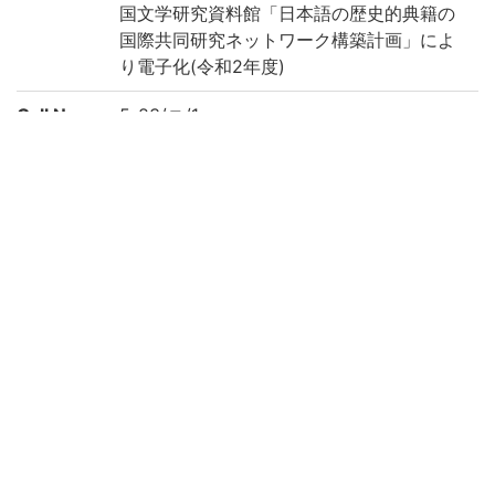
国文学研究資料館「日本語の歴史的典籍の
国際共同研究ネットワーク構築計画」によ
り電子化(令和2年度)
Call No
5-83/ニ/1
Registrat
91005626-91005629
ion No
Creation
2020
year
List No
KYOT-05990
Rights
Guide for
https://rmda.kulib.kyoto-u.ac.jp/en/reuse