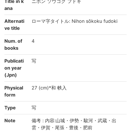
Title in k
ニホン ソウコク フドキ
ana
Alternati
ローマ字タイトル: Nihon sōkoku fudoki
ve title
Num. of
4
books
Publicati
写
on year
(Jpn)
Physical
27 (cm)*和 帙入
form
Type
写
Note
備考 : 内容:山城・伊勢・駿河・武蔵・出
雲・伊賀・尾張・豊後・肥前