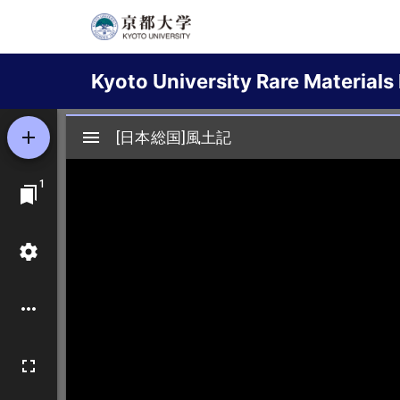
Skip
to
Main
main
Kyoto University Rare Materials 
content
navigation