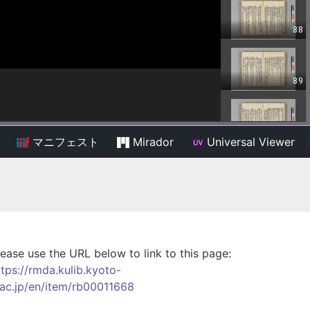
マニフェスト
Mirador
Universal Viewer
/
lease use the URL below to link to this page:
ttps://rmda.kulib.kyoto-
.ac.jp/en/item/rb00011668