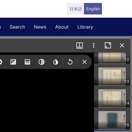
日本語
English
n
Search
News
About
Library