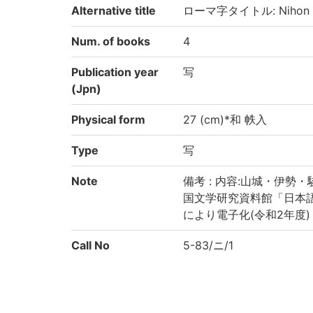
Alternative title
ローマ字タイトル: Nihon sō
Num. of books
4
Publication year
写
(Jpn)
Physical form
27 (cm)*和 帙入
Type
写
Note
備考 : 内容:山城・伊
国文学研究資料館「日本
により電子化(令和2年度)
Call No
5-83/ニ/1
Registration No
91005626-91005629
Creation year
2020