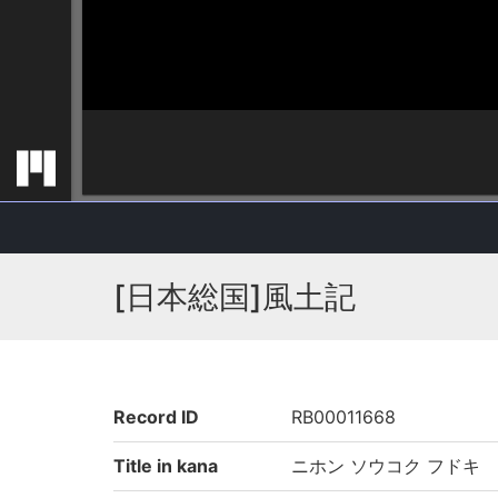
[日本総国]風土記
Record ID
RB00011668
Title in kana
ニホン ソウコク フドキ