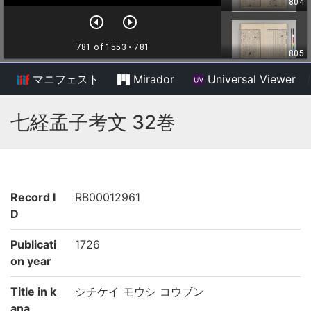
マニフェスト
Mirador
Universal Viewer
/
七経孟子考文 32巻
Record I
RB00012961
D
Publicati
1726
on year
Title in k
シチケイ モウシ コウブン
ana