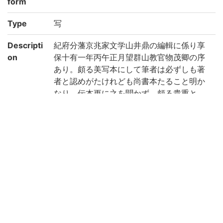
form
Type
写
Descripti
紀府分藩京兆家文学山井鼎の編輯に係り享
on
保十有一年丙午正月望群山教官物茂卿の序
あり。頗る美写本にして筆者は必ずしも著
者と認めがたけれども尚書本たること明か
なり。伝本更に之を聞かず。頗る貴重と
す。/扉に西條邸図書記の方大朱印を捺した
るより見ればもと伊予西條候に珍蔵せられ
たるものと思はる。/因云七経とは周易、尚
書、毛詩、左伝、礼記、論語及孝経をい
ふ。(出典: 鈴鹿目録上巻 p.62)
Note
序末に「享保十有一年丙午正月望/郡山教官
物 茂卿 題」
各冊前遊紙に「西條邸図書記」の朱印あり
Call No
1-61/シ/1貴