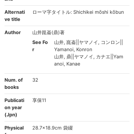
Alternati
ローマ字タイトル: Shichikei mōshi kōbun
ve title
Author
山井崑崙(鼎)著
See Fo
山井, 崑崙||ヤマノイ, コンロン||
r
Yamanoi, Konron
山井, 鼎||ヤマノイ, カナエ||Yam
anoi, Kanae
Num. of
32
books
Publicati
享保11
on year
(Jpn)
Physical
28.7×18.9cm 袋綴