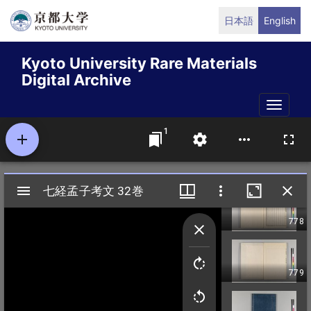
Skip
日本語
English
to
main
Kyoto University Rare Materials
content
Digital Archive
Toggle
naviga