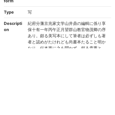
form
Type
写
Descripti
紀府分藩京兆家文学山井鼎の編輯に係り享
on
保十有一年丙午正月望群山教官物茂卿の序
あり。頗る美写本にして筆者は必ずしも著
者と認めがたけれども尚書本たること明か
なり。伝本更に之を聞かず。頗る貴重と
す。/扉に西條邸図書記の方大朱印を捺した
るより見ればもと伊予西條候に珍蔵せられ
たるものと思はる。/因云七経とは周易、尚
書、毛詩、左伝、礼記、論語及孝経をい
ふ。(出典: 鈴鹿目録上巻 p.62)
Note
序末に「享保十有一年丙午正月望/郡山教官
物 茂卿 題」
各冊前遊紙に「西條邸図書記」の朱印あり
Call No
1-61/シ/1貴