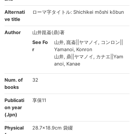
Alternati
ローマ字タイトル: Shichikei mōshi kōbun
ve title
Author
山井崑崙(鼎)著
See Fo
山井, 崑崙||ヤマノイ, コンロン||
r
Yamanoi, Konron
山井, 鼎||ヤマノイ, カナエ||Yam
anoi, Kanae
Num. of
32
books
Publicati
享保11
on year
(Jpn)
Physical
28.7×18.9cm 袋綴