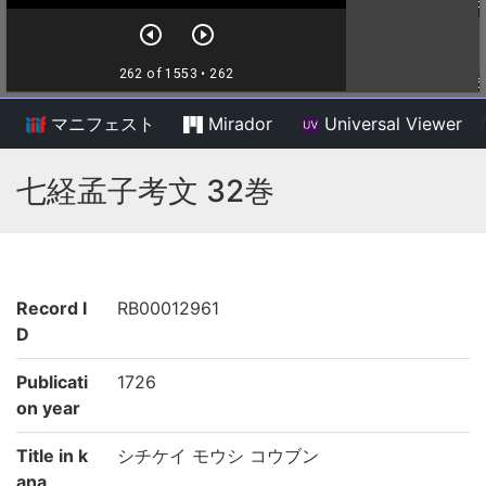
マニフェスト
Mirador
Universal Viewer
/
七経孟子考文 32巻
Record I
RB00012961
D
Publicati
1726
on year
Title in k
シチケイ モウシ コウブン
ana