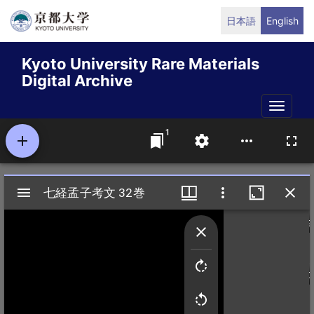
Skip
日本語
English
to
main
Kyoto University Rare Materials
content
Digital Archive
Toggle
naviga