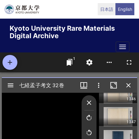
Skip
日本語
English
to
main
Kyoto University Rare Materials
content
Digital Archive
Toggle
naviga