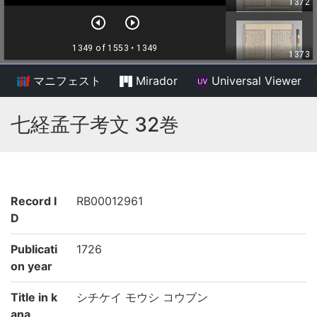
マニフェスト
Mirador
Universal Viewer
/
七経孟子考文 32巻
Record I
RB00012961
D
Publicati
1726
on year
Title in k
シチケイ モウシ コウブン
ana