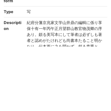
form
Type
写
Descripti
紀府分藩京兆家文学山井鼎の編輯に係り享
on
保十有一年丙午正月望群山教官物茂卿の序
あり。頗る美写本にして筆者は必ずしも著
者と認めがたけれども尚書本たること明か
なり。伝本更に之を聞かず。頗る貴重と
す。/扉に西條邸図書記の方大朱印を捺した
るより見ればもと伊予西條候に珍蔵せられ
たるものと思はる。/因云七経とは周易、尚
書、毛詩、左伝、礼記、論語及孝経をい
ふ。(出典: 鈴鹿目録上巻 p.62)
Note
序末に「享保十有一年丙午正月望/郡山教官
物 茂卿 題」
各冊前遊紙に「西條邸図書記」の朱印あり
Call No
1-61/シ/1貴