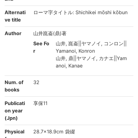
Alternati
ローマ字タイトル: Shichikei mōshi kōbun
ve title
Author
山井崑崙(鼎)著
See Fo
山井, 崑崙||ヤマノイ, コンロン||
r
Yamanoi, Konron
山井, 鼎||ヤマノイ, カナエ||Yam
anoi, Kanae
Num. of
32
books
Publicati
享保11
on year
(Jpn)
Physical
28.7×18.9cm 袋綴