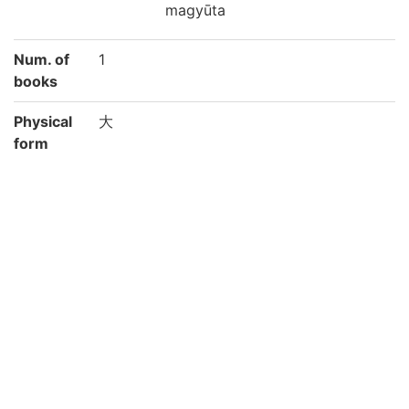
magyūta
Num. of
1
books
Physical
大
form
Type
刊
Note
和
黄檗山宝蔵院刊本
附: 佛説縁生初勝分法本經
JSPS科研費JP20HP8001の助成により電子
化 / Digitization supported by JSPS KAK
ENHI Grant Number JP20HP8001
Call No
藏/1/フ/3