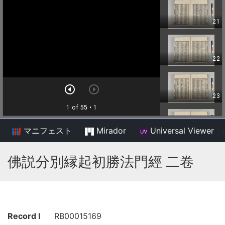
マニフェスト
Mirador
Universal Viewer
/
佛説分別縁起初勝法門經 二卷
Record I
RB00015169