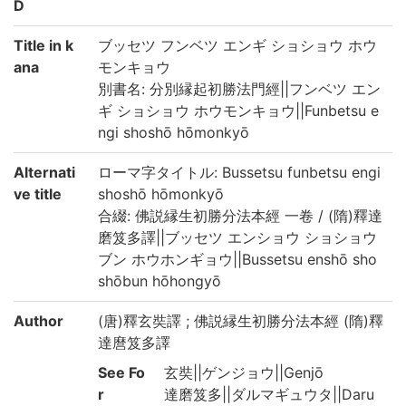
D
Title in k
ブッセツ フンベツ エンギ ショショウ ホウ
ana
モンキョウ
別書名: 分別縁起初勝法門經||フンベツ エン
ギ ショショウ ホウモンキョウ||Funbetsu e
ngi shoshō hōmonkyō
Alternati
ローマ字タイトル: Bussetsu funbetsu engi
ve title
shoshō hōmonkyō
合綴: 佛説縁生初勝分法本經 一卷 / (隋)釋達
磨笈多譯||ブッセツ エンショウ ショショウ
ブン ホウホンギョウ||Bussetsu enshō sho
shōbun hōhongyō
Author
(唐)釋玄奘譯 ; 佛説縁生初勝分法本經 (隋)釋
達麿笈多譯
See Fo
玄奘||ゲンジョウ||Genjō
r
達磨笈多||ダルマギュウタ||Daru