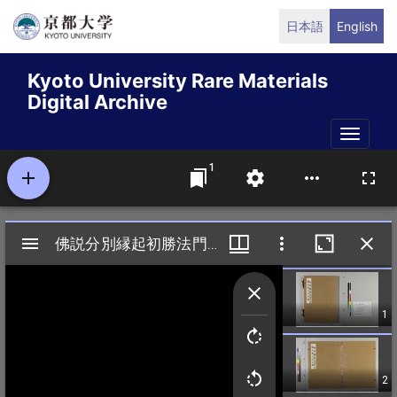
Skip
日本語
English
to
main
Kyoto University Rare Materials
content
Digital Archive
Toggle
naviga