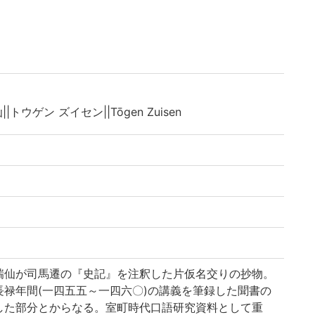
|トウゲン ズイセン||Tōgen Zuisen
瑞仙が司馬遷の『史記』を注釈した片仮名交りの抄物。
禄年間(一四五五～一四六〇)の講義を筆録した聞書の
した部分とからなる。室町時代口語研究資料として重