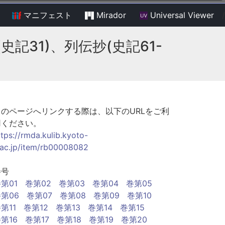
マニフェスト
Mirador
Universal Viewer
/
記31)、列伝抄(史記61-
このページへリンクする際は、以下のURLをご利
用ください。
ttps://rmda.kulib.kyoto-
.ac.jp/item/rb00008082
巻号
第01
巻第02
巻第03
巻第04
巻第05
第06
巻第07
巻第08
巻第09
巻第10
第11
巻第12
巻第13
巻第14
巻第15
第16
巻第17
巻第18
巻第19
巻第20