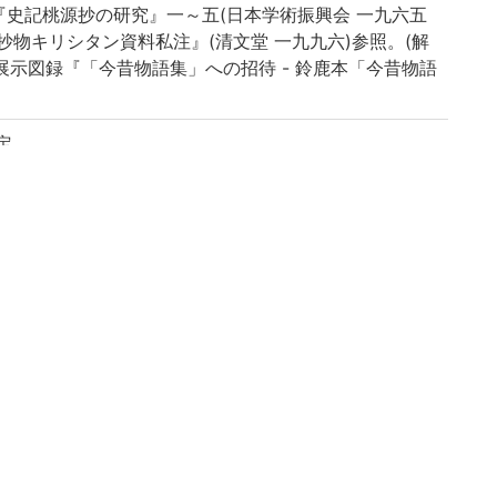
史記桃源抄の研究』一～五(日本学術振興会 一九六五
抄物キリシタン資料私注』(清文堂 一九九六)参照。(解
季展示図録『「今昔物語集」への招待 - 鈴鹿本「今昔物語
定
書、清原業賢、清原宣賢等筆
色表紙、本文料紙・楮紙
辺界、十七行
、(第二冊): 史記源流、(第三冊): 史記本紀抄(「帝」字
、七～九冊): 本紀、(第六冊): 本紀抄、(第十冊): 呉
): 列傳抄
列傳抄
(第四～十一、十九冊): 史記
)の題簽下に「二十冊」の墨書あり
…文明龍輯庚子季春廿又九日将講遷史之前夕蕉了/齋野釋