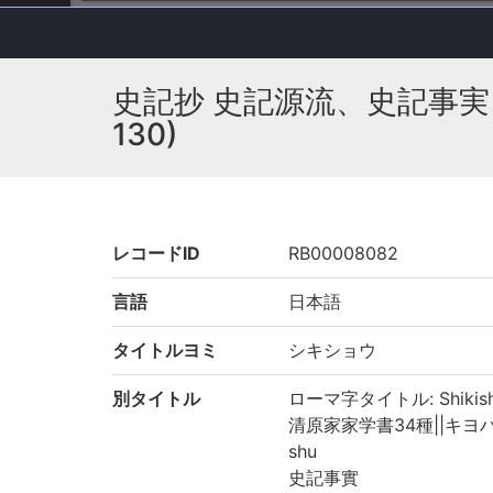
史記抄 史記源流、史記事実、
130)
レコードID
RB00008082
言語
日本語
タイトルヨミ
シキショウ
別タイトル
ローマ字タイトル: Shikis
清原家家学書34種||キヨハラケ 
shu
史記事實