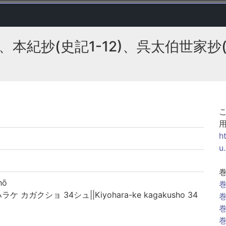
本紀抄(史記1-12)、呉太伯世家抄(史
h
u
hō
巻
カガクショ 34シュ||Kiyohara-ke kagakusho 34
巻
巻
巻