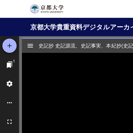
メ
イ
Main
ン
京都大学貴重資料デジタルアーカ
コ
navigation
ン
テ
ン
ツ
に
移
動