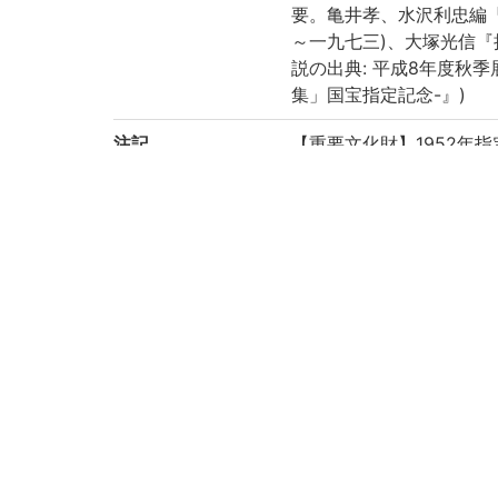
要。亀井孝、水沢利忠編『
～一九七三)、大塚光信『
説の出典: 平成8年度秋
集」国宝指定記念-』)
注記
【重要文化財】1952年指
閲覧停止
[牧中梵祐講]桃源瑞仙聞
五つ目袋綴、改装・唐茶
二七・三×二一・〇、無
書題簽(第一冊): 史記事實
を「本」に訂す)、(第四、五
太伯世家抄、(第十一冊以下
扉題(第十四、十七冊): 
首題(第二冊): 史記源流、
朱句点・朱引、和訓
文中付箋多し
第三冊(史記本紀抄一之四
瑞仙跋文・『源流』末「