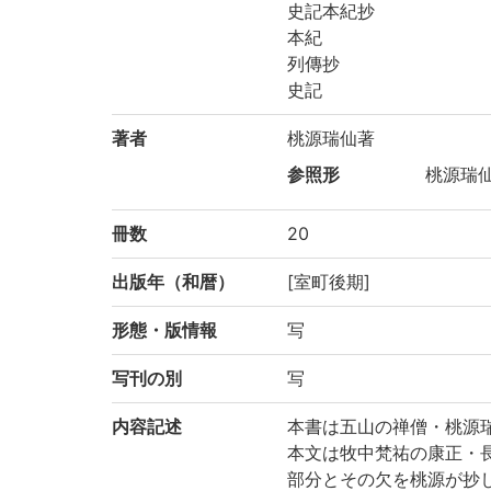
史記本紀抄
本紀
列傳抄
史記
著者
桃源瑞仙著
参照形
桃源瑞仙|
冊数
20
出版年（和暦）
[室町後期]
形態・版情報
写
写刊の別
写
内容記述
本書は五山の禅僧・桃源
本文は牧中梵祐の康正・長
部分とその欠を桃源が抄