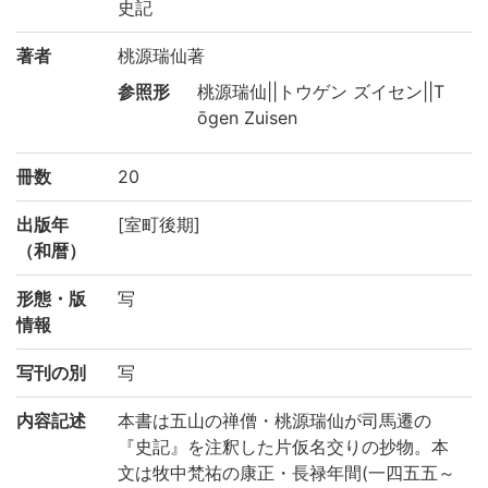
史記
著者
桃源瑞仙著
参照形
桃源瑞仙||トウゲン ズイセン||T
ōgen Zuisen
冊数
20
出版年
[室町後期]
（和暦）
形態・版
写
情報
写刊の別
写
内容記述
本書は五山の禅僧・桃源瑞仙が司馬遷の
『史記』を注釈した片仮名交りの抄物。本
文は牧中梵祐の康正・長禄年間(一四五五～