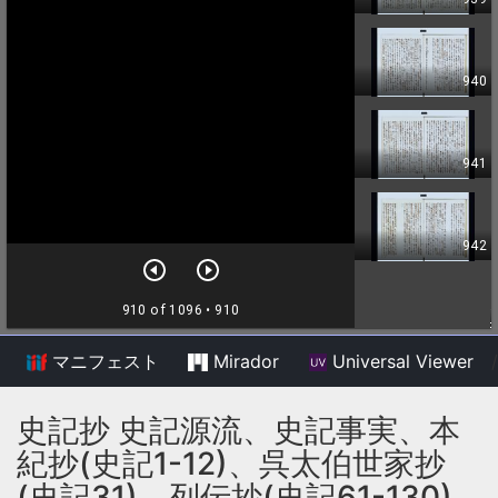
マニフェスト
Mirador
Universal Viewer
/
史記抄 史記源流、史記事実、本
紀抄(史記1-12)、呉太伯世家抄
(史記31)、列伝抄(史記61-130)