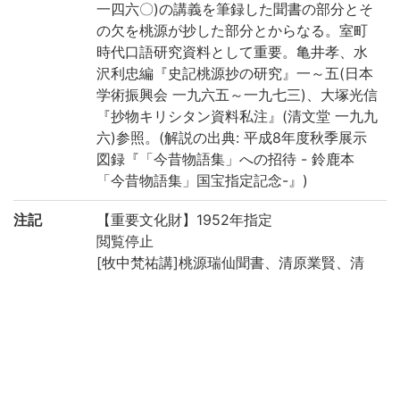
一四六〇)の講義を筆録した聞書の部分とそ
の欠を桃源が抄した部分とからなる。室町
時代口語研究資料として重要。亀井孝、水
沢利忠編『史記桃源抄の研究』一～五(日本
学術振興会 一九六五～一九七三)、大塚光信
『抄物キリシタン資料私注』(清文堂 一九九
六)参照。(解説の出典: 平成8年度秋季展示
図録『「今昔物語集」への招待 - 鈴鹿本
「今昔物語集」国宝指定記念-』)
注記
【重要文化財】1952年指定
閲覧停止
[牧中梵祐講]桃源瑞仙聞書、清原業賢、清
原宣賢等筆
五つ目袋綴、改装・唐茶色表紙、本文料
紙・楮紙
二七・三×二一・〇、無辺界、十七行
書題簽(第一冊): 史記事實、(第二冊): 史記源
流、(第三冊): 史記本紀抄(「帝」字を「本」