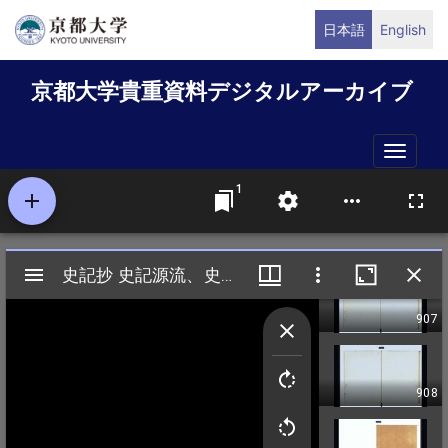
メ
日本語
English
イ
ン
京都大学貴重資料デジタルアーカイブ
コ
ン
テ
Toggle
ン
naviga
ツ
に
移
動