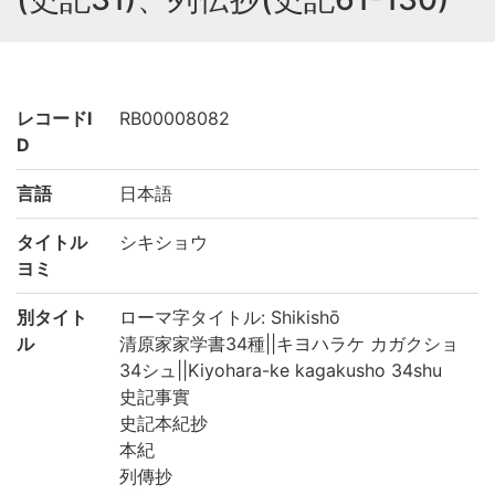
レコードI
RB00008082
D
言語
日本語
タイトル
シキショウ
ヨミ
別タイト
ローマ字タイトル: Shikishō
ル
清原家家学書34種||キヨハラケ カガクショ
34シュ||Kiyohara-ke kagakusho 34shu
史記事實
史記本紀抄
本紀
列傳抄