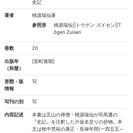
史記
著者
桃源瑞仙著
参照形
桃源瑞仙||トウゲン ズイセン||T
ōgen Zuisen
冊数
20
出版年
[室町後期]
（和暦）
形態・版
写
情報
写刊の別
写
内容記述
本書は五山の禅僧・桃源瑞仙が司馬遷の
『史記』を注釈した片仮名交りの抄物。本
文は牧中梵祐の康正・長禄年間(一四五五～