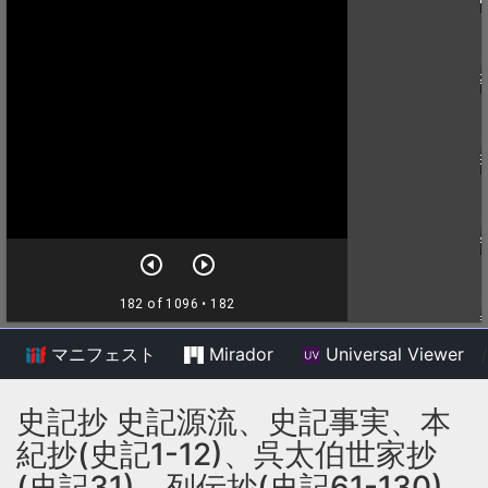
マニフェスト
Mirador
Universal Viewer
/
史記抄 史記源流、史記事実、本
紀抄(史記1-12)、呉太伯世家抄
(史記31)、列伝抄(史記61-130)