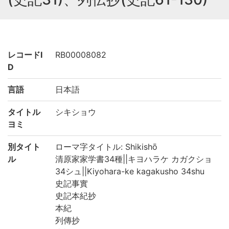
レコードI
RB00008082
D
言語
日本語
タイトル
シキショウ
ヨミ
別タイト
ローマ字タイトル: Shikishō
ル
清原家家学書34種||キヨハラケ カガクショ
34シュ||Kiyohara-ke kagakusho 34shu
史記事實
史記本紀抄
本紀
列傳抄