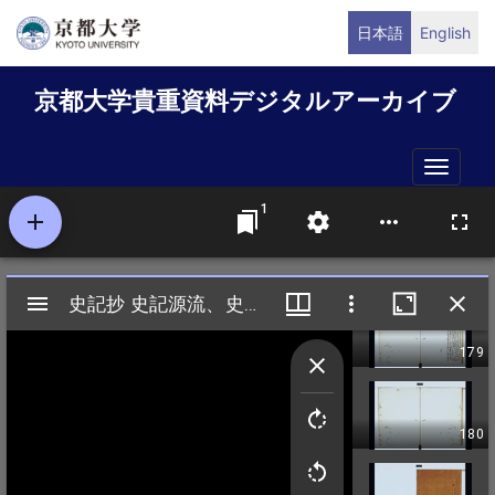
メ
日本語
English
イ
ン
京都大学貴重資料デジタルアーカイブ
コ
ン
テ
Toggle
ン
naviga
ツ
に
移
動