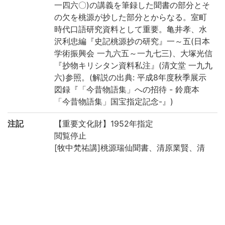
一四六〇)の講義を筆録した聞書の部分とそ
の欠を桃源が抄した部分とからなる。室町
時代口語研究資料として重要。亀井孝、水
沢利忠編『史記桃源抄の研究』一～五(日本
学術振興会 一九六五～一九七三)、大塚光信
『抄物キリシタン資料私注』(清文堂 一九九
六)参照。(解説の出典: 平成8年度秋季展示
図録『「今昔物語集」への招待 - 鈴鹿本
「今昔物語集」国宝指定記念-』)
注記
【重要文化財】1952年指定
閲覧停止
[牧中梵祐講]桃源瑞仙聞書、清原業賢、清
原宣賢等筆
五つ目袋綴、改装・唐茶色表紙、本文料
紙・楮紙
二七・三×二一・〇、無辺界、十七行
書題簽(第一冊): 史記事實、(第二冊): 史記源
流、(第三冊): 史記本紀抄(「帝」字を「本」