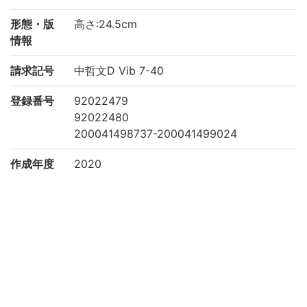
形態・版
高さ:24.5cm
情報
請求記号
中哲文D Vib 7-40
登録番号
92022479
92022480
200041498737-200041499024
作成年度
2020
権利関係
二次利用
https://www.bun.kyoto-u.ac.jp/lib/
方法
所蔵
京都大学文学研究科 Graduate School of L