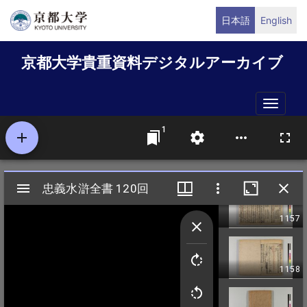
メ
日本語
English
イ
ン
京都大学貴重資料デジタルアーカイブ
コ
ン
テ
Toggle
ン
naviga
ツ
に
移
動