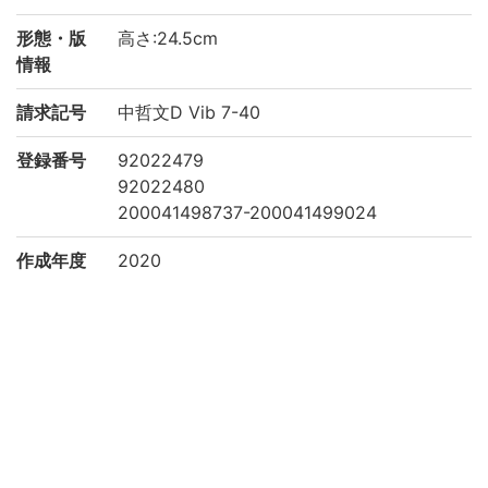
形態・版
高さ:24.5cm
情報
請求記号
中哲文D Vib 7-40
登録番号
92022479
92022480
200041498737-200041499024
作成年度
2020
権利関係
二次利用
https://www.bun.kyoto-u.ac.jp/lib/
方法
所蔵
京都大学文学研究科 Graduate School of L