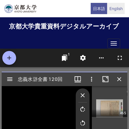
メ
日本語
English
イ
ン
京都大学貴重資料デジタルアーカイブ
コ
ン
テ
Toggle
ン
naviga
ツ
に
移
動