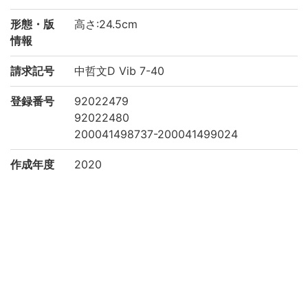
形態・版
高さ:24.5cm
情報
請求記号
中哲文D Vib 7-40
登録番号
92022479
92022480
200041498737-200041499024
作成年度
2020
権利関係
二次利用
https://www.bun.kyoto-u.ac.jp/lib/
方法
所蔵
京都大学文学研究科 Graduate School of L