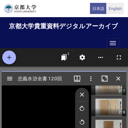
メ
日本語
English
イ
ン
京都大学貴重資料デジタルアーカイブ
コ
ン
テ
Toggle
ン
naviga
ツ
に
移
動