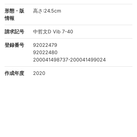
形態・版
高さ:24.5cm
情報
請求記号
中哲文D Vib 7-40
登録番号
92022479
92022480
200041498737-200041499024
作成年度
2020
権利関係
二次利用
https://www.bun.kyoto-u.ac.jp/lib/
方法
所蔵
京都大学文学研究科 Graduate School of L