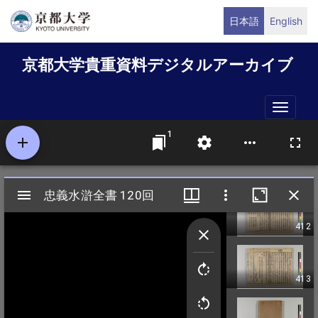
メ
日本語
English
イ
ン
京都大学貴重資料デジタルアーカイブ
コ
ン
テ
Toggle
ン
naviga
ツ
に
移
動