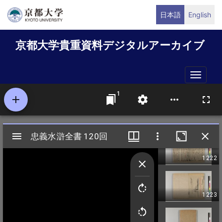
メ
日本語
English
イ
ン
京都大学貴重資料デジタルアーカイブ
コ
ン
テ
Toggle
ン
naviga
ツ
に
移
動