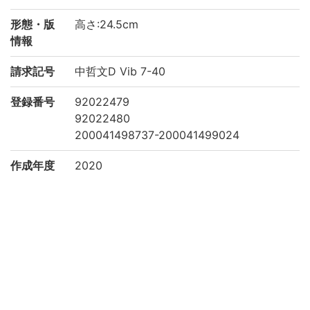
形態・版
高さ:24.5cm
情報
請求記号
中哲文D Vib 7-40
登録番号
92022479
92022480
200041498737-200041499024
作成年度
2020
権利関係
二次利用
https://www.bun.kyoto-u.ac.jp/lib/
方法
所蔵
京都大学文学研究科 Graduate School of L