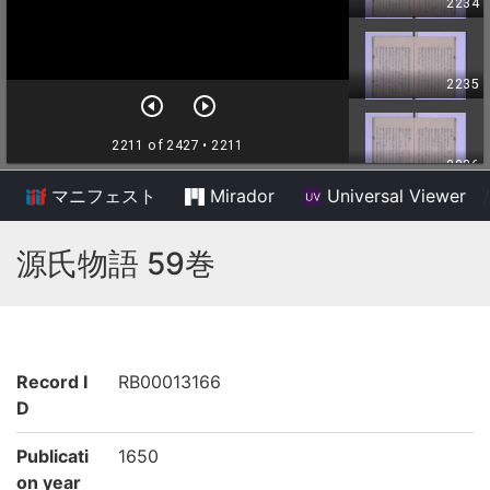
マニフェスト
Mirador
Universal Viewer
/
源氏物語 59巻
Record I
RB00013166
D
Publicati
1650
on year