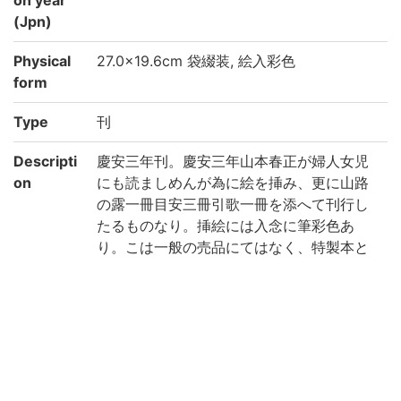
(Jpn)
Physical
27.0×19.6cm 袋綴装, 絵入彩色
form
Type
刊
Descripti
慶安三年刊。慶安三年山本春正が婦人女児
on
にも読ましめんが為に絵を挿み、更に山路
の露一冊目安三冊引歌一冊を添へて刊行し
たるものなり。挿絵には入念に筆彩色あ
り。こは一般の売品にてはなく、特製本と
して献呈せられたるものなるべし。甚だ珍
奇とす。(出典: 鈴鹿目録中巻 p.84)
Note
附:源氏目案上中下、山路の露、源氏引歌
巻末「写本云、抑此本者(中略)八種異本在
之/永正元稔七月日 台嶺末学権僧正在判」跋
末「于時慶安三年仲冬蓬衡蕞品山氏春正謹