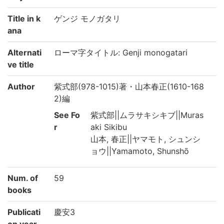
Title in k
ゲンジ モノガタリ
ana
Alternati
ローマ字タイトル: Genji monogatari
ve title
Author
紫式部(978-1015)著・山本春正(1610-168
2)編
See Fo
紫式部||ムラサキシキブ||Muras
r
aki Sikibu
山本, 春正||ヤマモト, シュンシ
ョウ||Yamamoto, Shunshō
Num. of
59
books
Publicati
慶安3
on year