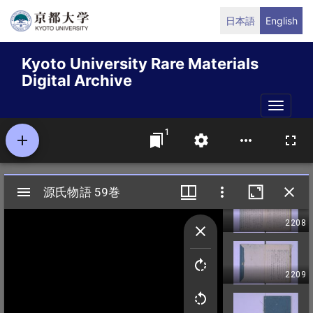
Skip
日本語
English
to
main
Kyoto University Rare Materials
content
Digital Archive
Toggle
naviga