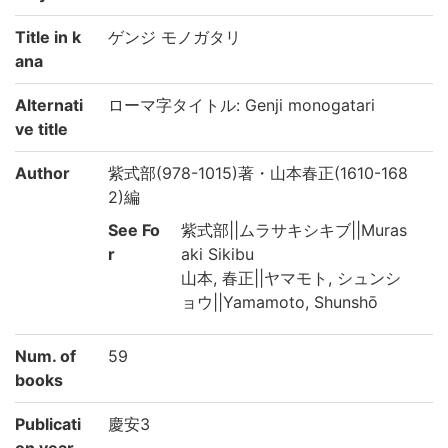
Title in k
ゲンジ モノガタリ
ana
Alternati
ローマ字タイトル: Genji monogatari
ve title
Author
紫式部(978-1015)著・山本春正(1610-168
2)編
See Fo
紫式部||ムラサキシキブ||Muras
r
aki Sikibu
山本, 春正||ヤマモト, シュンシ
ョウ||Yamamoto, Shunshō
Num. of
59
books
Publicati
慶安3
on year