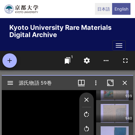
Skip
日本語
English
to
main
Kyoto University Rare Materials
content
Digital Archive
Toggle
naviga