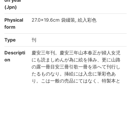
(Jpn)
Physical
27.0×19.6cm 袋綴装, 絵入彩色
form
Type
刊
Descripti
慶安三年刊。慶安三年山本春正が婦人女児
on
にも読ましめんが為に絵を挿み、更に山路
の露一冊目安三冊引歌一冊を添へて刊行し
たるものなり。挿絵には入念に筆彩色あ
り。こは一般の売品にてはなく、特製本と
して献呈せられたるものなるべし。甚だ珍
奇とす。(出典: 鈴鹿目録中巻 p.84)
Note
附:源氏目案上中下、山路の露、源氏引歌
巻末「写本云、抑此本者(中略)八種異本在
之/永正元稔七月日 台嶺末学権僧正在判」跋
末「于時慶安三年仲冬蓬衡蕞品山氏春正謹