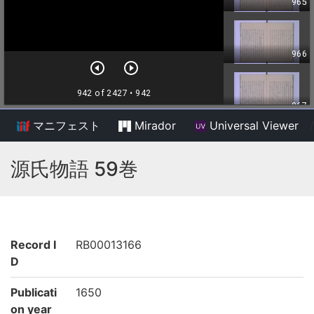
マニフェスト
Mirador
Universal Viewer
/
源氏物語 59巻
Record I
RB00013166
D
Publicati
1650
on year