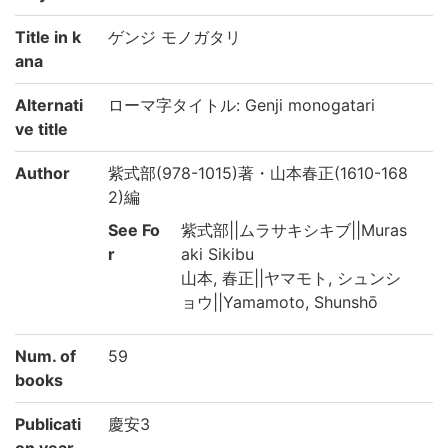
Title in k
ゲンジ モノガタリ
ana
Alternati
ローマ字タイトル: Genji monogatari
ve title
Author
紫式部(978-1015)著・山本春正(1610-168
2)編
See Fo
紫式部||ムラサキシキブ||Muras
r
aki Sikibu
山本, 春正||ヤマモト, シュンシ
ョウ||Yamamoto, Shunshō
Num. of
59
books
Publicati
慶安3
on year