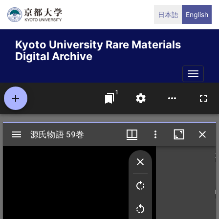
Skip
日本語
English
to
main
Kyoto University Rare Materials
content
Digital Archive
Toggle
naviga