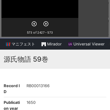
マニフェスト
Mirador
Universal Viewer
/
源氏物語 59巻
Record I
RB00013166
D
Publicati
1650
on year