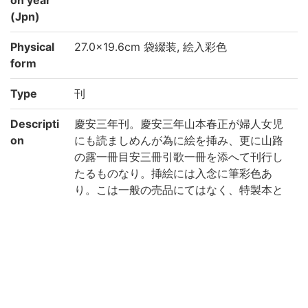
(Jpn)
Physical
27.0×19.6cm 袋綴装, 絵入彩色
form
Type
刊
Descripti
慶安三年刊。慶安三年山本春正が婦人女児
on
にも読ましめんが為に絵を挿み、更に山路
の露一冊目安三冊引歌一冊を添へて刊行し
たるものなり。挿絵には入念に筆彩色あ
り。こは一般の売品にてはなく、特製本と
して献呈せられたるものなるべし。甚だ珍
奇とす。(出典: 鈴鹿目録中巻 p.84)
Note
附:源氏目案上中下、山路の露、源氏引歌
巻末「写本云、抑此本者(中略)八種異本在
之/永正元稔七月日 台嶺末学権僧正在判」跋
末「于時慶安三年仲冬蓬衡蕞品山氏春正謹