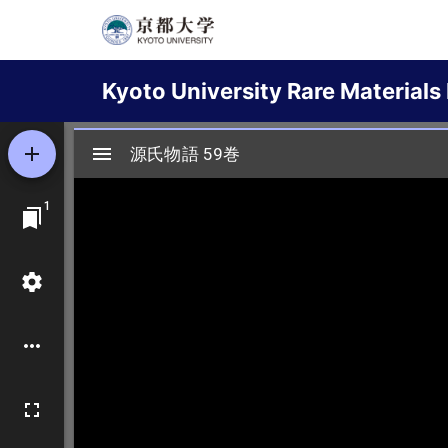
Skip
to
Main
main
Kyoto University Rare Materials 
content
navigation