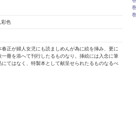
巻
巻
巻
絵入彩色
本春正が婦人女児にも読ましめんが為に絵を挿み、更に
歌一冊を添へて刊行したるものなり。挿絵には入念に筆
品にてはなく、特製本として献呈せられたるものなるべ
鈴鹿目録中巻 p.84)
の露、源氏引歌
中略)八種異本在之/永正元稔七月日 台嶺末学権僧正在
仲冬蓬衡蕞品山氏春正謹跋」
案上中下、山路の露、源氏引歌を附す。