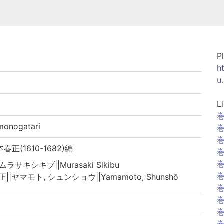
P
h
u
L
巻
nogatari
巻
巻
春正(1610-1682)編
巻
巻
ムラサキシキブ||Murasaki Sikibu
巻
正||ヤマモト, シュンショウ||Yamamoto, Shunshō
巻
巻
巻