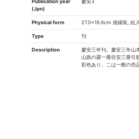
Publication year
慶安3
(Jpn)
Physical form
27.0×19.6cm 袋綴装, 
Type
刊
Description
慶安三年刊。慶安三年山
山路の露一冊目安三冊引
彩色あり。こは一般の売
し。甚だ珍奇とす。(出典: 
Note
附:源氏目案上中下、山路
巻末「写本云、抑此本者(
判」跋末「于時慶安三年
源氏物語54帖に源氏目
大惣本
Call No
4-30/ケ/4貴