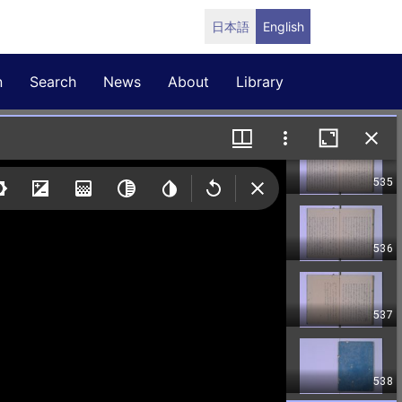
日本語
English
n
Search
News
About
Library