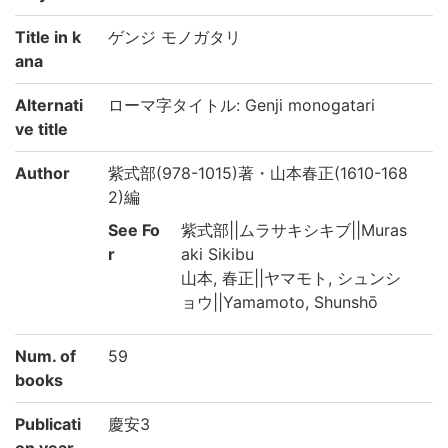
Title in k
ゲンジ モノガタリ
ana
Alternati
ローマ字タイトル: Genji monogatari
ve title
Author
紫式部(978-1015)著・山本春正(1610-168
2)編
See Fo
紫式部||ムラサキシキブ||Muras
r
aki Sikibu
山本, 春正||ヤマモト, シュンシ
ョウ||Yamamoto, Shunshō
Num. of
59
books
Publicati
慶安3
on year