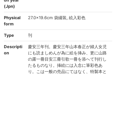
(Jpn)
Physical
27.0×19.6cm 袋綴装, 絵入彩色
form
Type
刊
Descripti
慶安三年刊。慶安三年山本春正が婦人女児
on
にも読ましめんが為に絵を挿み、更に山路
の露一冊目安三冊引歌一冊を添へて刊行し
たるものなり。挿絵には入念に筆彩色あ
り。こは一般の売品にてはなく、特製本と
して献呈せられたるものなるべし。甚だ珍
奇とす。(出典: 鈴鹿目録中巻 p.84)
Note
附:源氏目案上中下、山路の露、源氏引歌
巻末「写本云、抑此本者(中略)八種異本在
之/永正元稔七月日 台嶺末学権僧正在判」跋
末「于時慶安三年仲冬蓬衡蕞品山氏春正謹