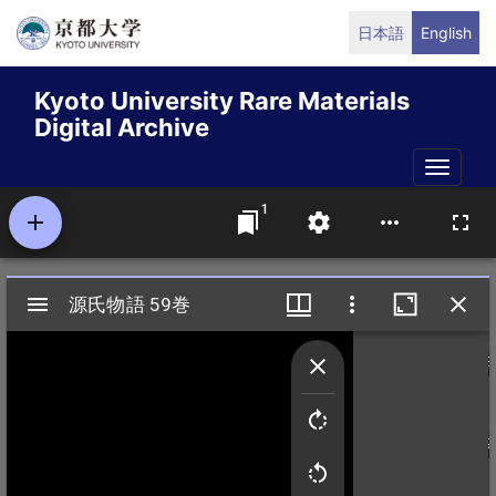
Skip
日本語
English
to
main
Kyoto University Rare Materials
content
Digital Archive
Toggle
naviga