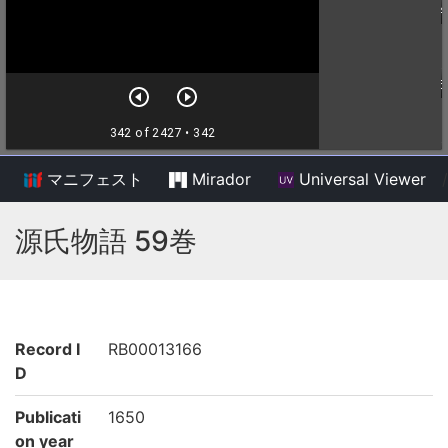
マニフェスト
Mirador
Universal Viewer
/
源氏物語 59巻
Record I
RB00013166
D
Publicati
1650
on year