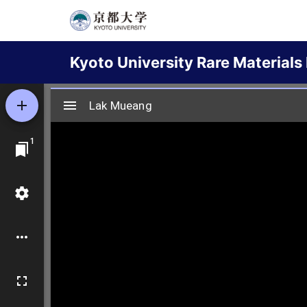
Skip
to
Main
main
Kyoto University Rare Materials 
content
navigation