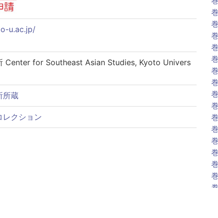
巻
巻
巻
to-u.ac.jp/
巻
巻
巻
 for Southeast Asian Studies, Kyoto Univers
巻
巻
巻
所所蔵
巻
コレクション
巻
巻
巻
巻
巻
巻
巻
巻
巻