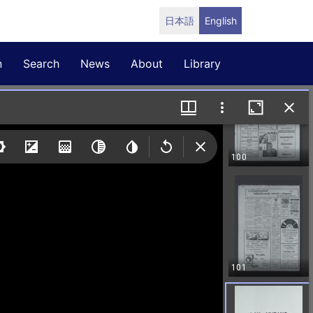
日本語
English
n
Search
News
About
Library