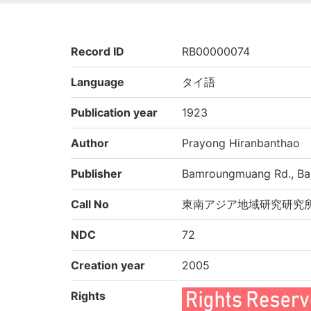
Record ID
RB00000074
Language
タイ語
Publication year
1923
Author
Prayong Hiranbanthao
Publisher
Bamroungmuang Rd., Ban
Call No
東南アジア地域研究研究
NDC
72
Creation year
2005
Rights