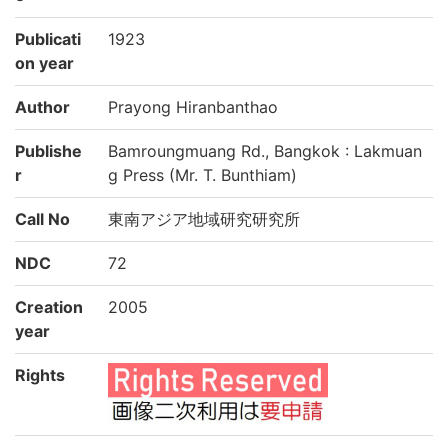
Publicati
1923
on year
Author
Prayong Hiranbanthao
Publishe
Bamroungmuang Rd., Bangkok : Lakmuan
r
g Press (Mr. T. Bunthiam)
Call No
東南アジア地域研究研究所
NDC
72
Creation
2005
year
Rights