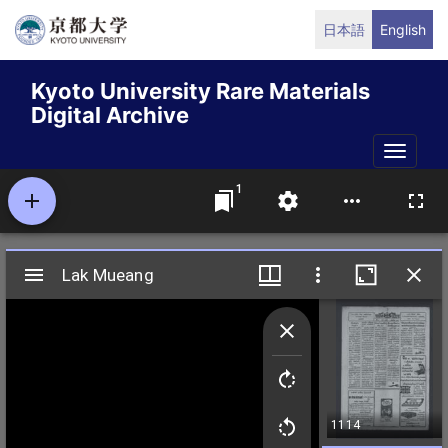
Skip
日本語
English
to
main
Kyoto University Rare Materials
content
Digital Archive
Toggle
naviga