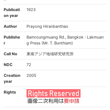
Publicati
1923
on year
Author
Prayong Hiranbanthao
Publishe
Bamroungmuang Rd., Bangkok : Lakmuan
r
g Press (Mr. T. Bunthiam)
Call No
東南アジア地域研究研究所
NDC
72
Creation
2005
year
Rights