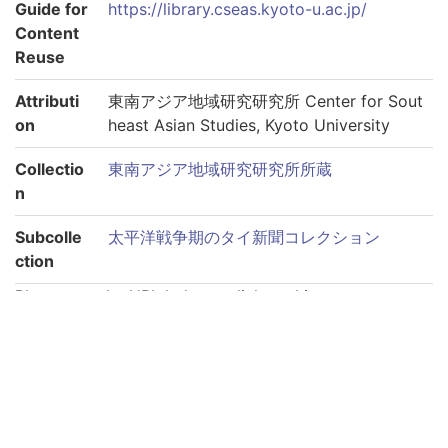
Guide for
https://library.cseas.kyoto-u.ac.jp/
Content
Reuse
Attributi
東南アジア地域研究研究所 Center for Sout
on
heast Asian Studies, Kyoto University
Collectio
東南アジア地域研究研究所所蔵
n
Subcolle
太平洋戦争期のタイ新聞コレクション
ction
Please use the URL below to link to this page:
https://rmda.kulib.kyoto-u.ac.jp/en/item/rb00000074
Links to each volume
巻第1940-09-03
巻第1940-09-04
巻第1940-09-05
巻第1940-09-06
巻第1940-09-11
巻第1940-09-12
巻第1940-09-13
巻第1940-09-14
巻第1940-09-15