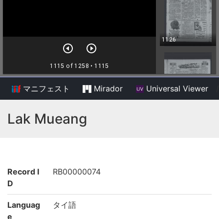
マニフェスト
Mirador
Universal Viewer
/
Lak Mueang
Record I
RB00000074
D
Languag
タイ語
e