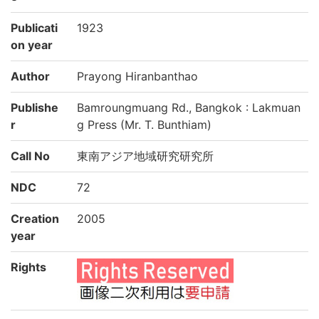
Publicati
1923
on year
Author
Prayong Hiranbanthao
Publishe
Bamroungmuang Rd., Bangkok : Lakmuan
r
g Press (Mr. T. Bunthiam)
Call No
東南アジア地域研究研究所
NDC
72
Creation
2005
year
Rights