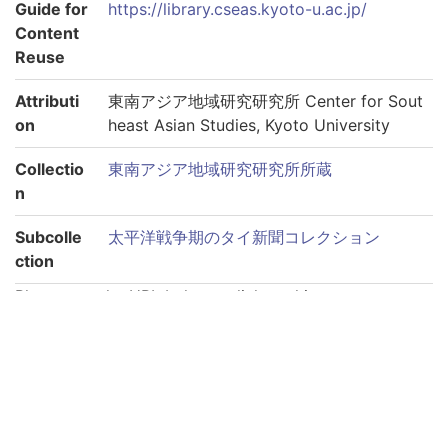
Guide for
https://library.cseas.kyoto-u.ac.jp/
Content
Reuse
Attributi
東南アジア地域研究研究所 Center for Sout
on
heast Asian Studies, Kyoto University
Collectio
東南アジア地域研究研究所所蔵
n
Subcolle
太平洋戦争期のタイ新聞コレクション
ction
Please use the URL below to link to this page:
https://rmda.kulib.kyoto-u.ac.jp/en/item/rb00000074
Links to each volume
巻第1940-09-03
巻第1940-09-04
巻第1940-09-05
巻第1940-09-06
巻第1940-09-11
巻第1940-09-12
巻第1940-09-13
巻第1940-09-14
巻第1940-09-15