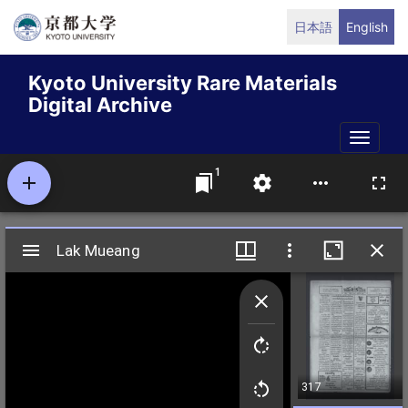
Skip
日本語
English
to
main
Kyoto University Rare Materials
content
Digital Archive
Toggle
naviga