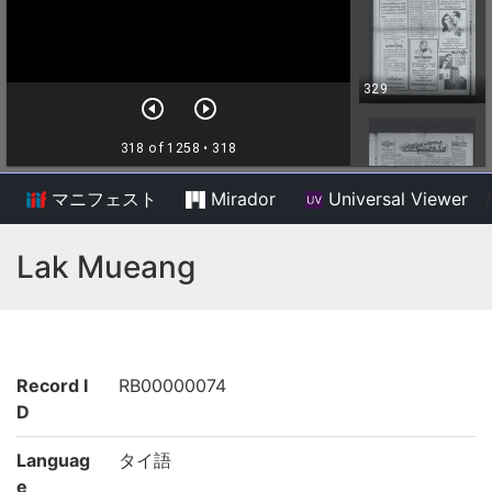
マニフェスト
Mirador
Universal Viewer
/
Lak Mueang
Record I
RB00000074
D
Languag
タイ語
e