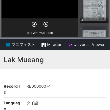
マニフェスト
Mirador
Universal Viewer
/
Lak Mueang
Record I
RB00000074
D
Languag
タイ語
e