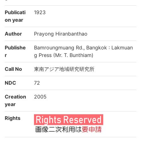
Publicati
1923
on year
Author
Prayong Hiranbanthao
Publishe
Bamroungmuang Rd., Bangkok : Lakmuan
r
g Press (Mr. T. Bunthiam)
Call No
東南アジア地域研究研究所
NDC
72
Creation
2005
year
Rights