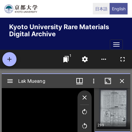
Skip
日本語
English
to
main
Kyoto University Rare Materials
content
Digital Archive
Toggle
naviga