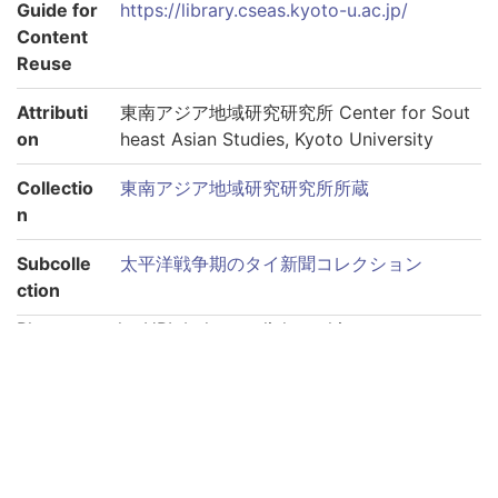
Guide for
https://library.cseas.kyoto-u.ac.jp/
Content
Reuse
Attributi
東南アジア地域研究研究所 Center for Sout
on
heast Asian Studies, Kyoto University
Collectio
東南アジア地域研究研究所所蔵
n
Subcolle
太平洋戦争期のタイ新聞コレクション
ction
Please use the URL below to link to this page:
https://rmda.kulib.kyoto-u.ac.jp/en/item/rb00000074
Links to each volume
巻第1940-09-03
巻第1940-09-04
巻第1940-09-05
巻第1940-09-06
巻第1940-09-11
巻第1940-09-12
巻第1940-09-13
巻第1940-09-14
巻第1940-09-15