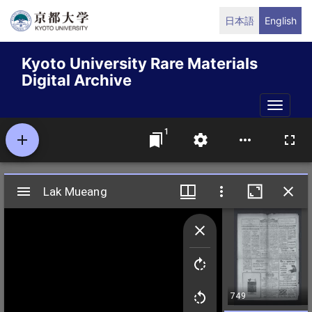
Skip
日本語
English
to
main
Kyoto University Rare Materials
content
Digital Archive
Toggle
naviga