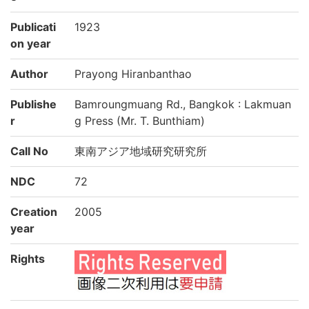
Publicati
1923
on year
Author
Prayong Hiranbanthao
Publishe
Bamroungmuang Rd., Bangkok : Lakmuan
r
g Press (Mr. T. Bunthiam)
Call No
東南アジア地域研究研究所
NDC
72
Creation
2005
year
Rights