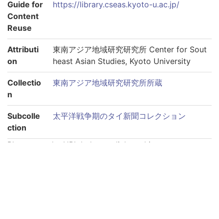
Guide for
https://library.cseas.kyoto-u.ac.jp/
Content
Reuse
Attributi
東南アジア地域研究研究所 Center for Sout
on
heast Asian Studies, Kyoto University
Collectio
東南アジア地域研究研究所所蔵
n
Subcolle
太平洋戦争期のタイ新聞コレクション
ction
Please use the URL below to link to this page:
https://rmda.kulib.kyoto-u.ac.jp/en/item/rb00000074
Links to each volume
巻第1940-09-03
巻第1940-09-04
巻第1940-09-05
巻第1940-09-06
巻第1940-09-11
巻第1940-09-12
巻第1940-09-13
巻第1940-09-14
巻第1940-09-15