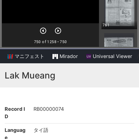
マニフェスト
Mirador
Universal Viewer
/
Lak Mueang
Record I
RB00000074
D
Languag
タイ語
e