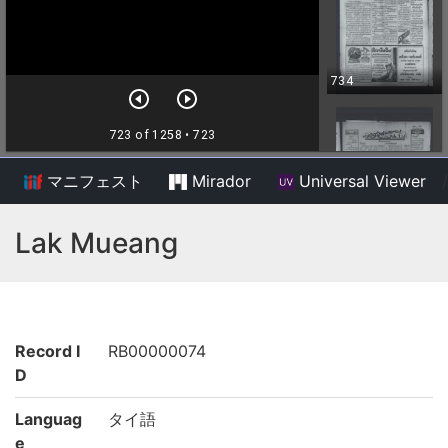
マニフェスト
Mirador
Universal Viewer
/
Lak Mueang
Record I
RB00000074
D
Languag
タイ語
e