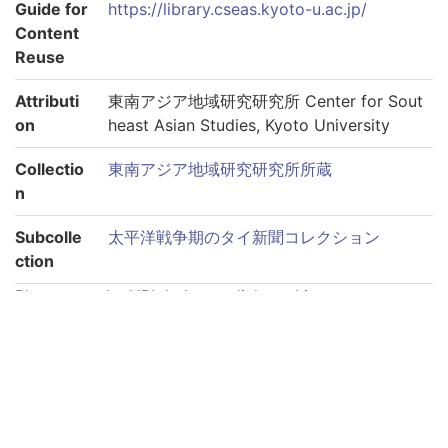
Guide for
https://library.cseas.kyoto-u.ac.jp/
Content
Reuse
Attributi
東南アジア地域研究研究所 Center for Sout
on
heast Asian Studies, Kyoto University
Collectio
東南アジア地域研究研究所所蔵
n
Subcolle
太平洋戦争期のタイ新聞コレクション
ction
Please use the URL below to link to this page:
https://rmda.kulib.kyoto-u.ac.jp/en/item/rb00000074
Links to each volume
巻第1940-09-03
巻第1940-09-04
巻第1940-09-05
巻第1940-09-06
巻第1940-09-11
巻第1940-09-12
巻第1940-09-13
巻第1940-09-14
巻第1940-09-15