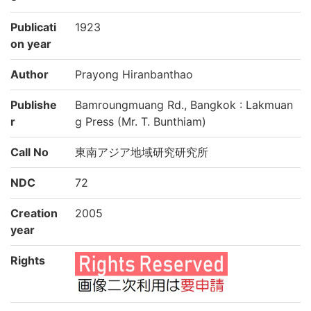
Publicati
1923
on year
Author
Prayong Hiranbanthao
Publishe
Bamroungmuang Rd., Bangkok : Lakmuan
r
g Press (Mr. T. Bunthiam)
Call No
東南アジア地域研究研究所
NDC
72
Creation
2005
year
Rights