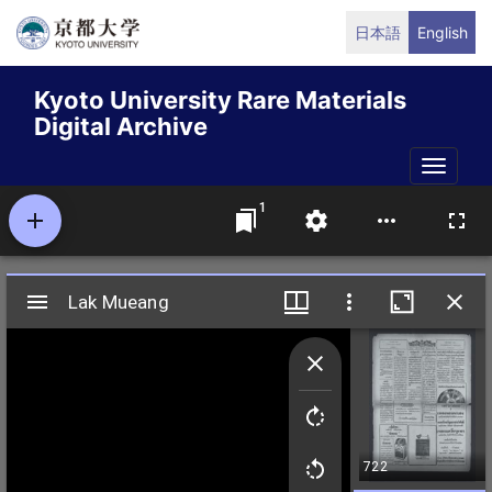
Skip
日本語
English
to
main
Kyoto University Rare Materials
content
Digital Archive
Toggle
naviga