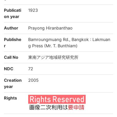
Publicati
1923
on year
Author
Prayong Hiranbanthao
Publishe
Bamroungmuang Rd., Bangkok : Lakmuan
r
g Press (Mr. T. Bunthiam)
Call No
東南アジア地域研究研究所
NDC
72
Creation
2005
year
Rights