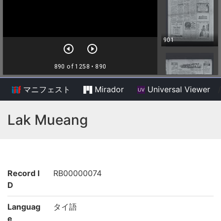
マニフェスト
Mirador
Universal Viewer
/
Lak Mueang
Record I
RB00000074
D
Languag
タイ語
e