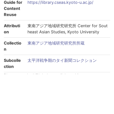
Guide for
https://library.cseas.kyoto-u.ac.jp/
Content
Reuse
Attributi
東南アジア地域研究研究所 Center for Sout
on
heast Asian Studies, Kyoto University
Collectio
東南アジア地域研究研究所所蔵
n
Subcolle
太平洋戦争期のタイ新聞コレクション
ction
Please use the URL below to link to this page:
https://rmda.kulib.kyoto-u.ac.jp/en/item/rb00000074
Links to each volume
巻第1940-09-03
巻第1940-09-04
巻第1940-09-05
巻第1940-09-06
巻第1940-09-11
巻第1940-09-12
巻第1940-09-13
巻第1940-09-14
巻第1940-09-15