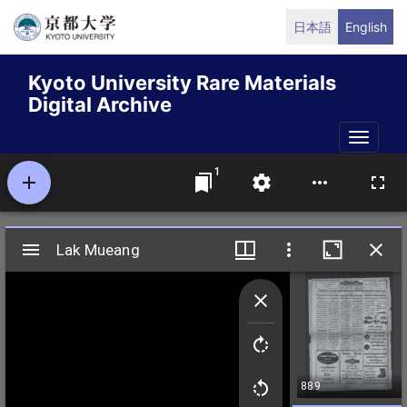
Skip
日本語
English
to
main
Kyoto University Rare Materials
content
Digital Archive
Toggle
naviga