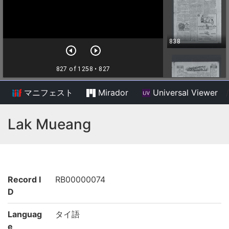
マニフェスト
Mirador
Universal Viewer
/
Lak Mueang
Record I
RB00000074
D
Languag
タイ語
e