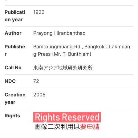
Publicati
1923
on year
Author
Prayong Hiranbanthao
Publishe
Bamroungmuang Rd., Bangkok : Lakmuan
r
g Press (Mr. T. Bunthiam)
Call No
東南アジア地域研究研究所
NDC
72
Creation
2005
year
Rights