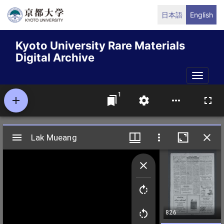
Skip
日本語
English
to
main
Kyoto University Rare Materials
content
Digital Archive
Toggle
naviga