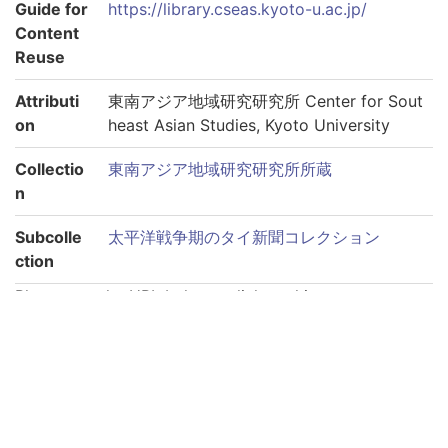
Guide for
https://library.cseas.kyoto-u.ac.jp/
Content
Reuse
Attributi
東南アジア地域研究研究所 Center for Sout
on
heast Asian Studies, Kyoto University
Collectio
東南アジア地域研究研究所所蔵
n
Subcolle
太平洋戦争期のタイ新聞コレクション
ction
Please use the URL below to link to this page:
https://rmda.kulib.kyoto-u.ac.jp/en/item/rb00000074
Links to each volume
巻第1940-09-03
巻第1940-09-04
巻第1940-09-05
巻第1940-09-06
巻第1940-09-11
巻第1940-09-12
巻第1940-09-13
巻第1940-09-14
巻第1940-09-15