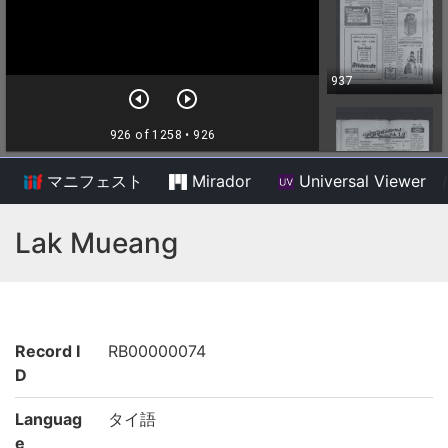
マニフェスト
Mirador
Universal Viewer
/
Lak Mueang
Record I
RB00000074
D
Languag
タイ語
e