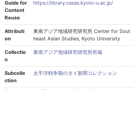
Guide for
https://library.cseas.kyoto-u.ac.jp/
Content
Reuse
Attributi
東南アジア地域研究研究所 Center for Sout
on
heast Asian Studies, Kyoto University
Collectio
東南アジア地域研究研究所所蔵
n
Subcolle
太平洋戦争期のタイ新聞コレクション
ction
Please use the URL below to link to this page:
https://rmda.kulib.kyoto-u.ac.jp/en/item/rb00000074
Links to each volume
巻第1940-09-03
巻第1940-09-04
巻第1940-09-05
巻第1940-09-06
巻第1940-09-11
巻第1940-09-12
巻第1940-09-13
巻第1940-09-14
巻第1940-09-15