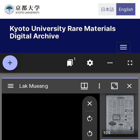
Skip
日本語
English
to
main
Kyoto University Rare Materials
content
Digital Archive
Toggle
naviga