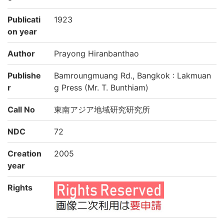
Publicati
1923
on year
Author
Prayong Hiranbanthao
Publishe
Bamroungmuang Rd., Bangkok : Lakmuan
r
g Press (Mr. T. Bunthiam)
Call No
東南アジア地域研究研究所
NDC
72
Creation
2005
year
Rights