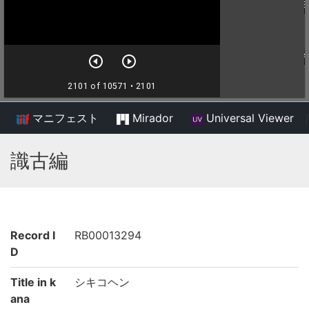
マニフェスト
Mirador
Universal Viewer
/
識古編
Record I
RB00013294
D
Title in k
シキコヘン
ana