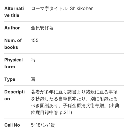
Alternati
ローマ字タイトル: Shikikohen
ve title
Author
金原安修著
Num. of
155
books
Physical
写
form
Type
写
Descripti
著者が多年に亘り諸書より諸般に亘る事項
on
を抄録したる自筆原本たり。別に附録たる
べき図譜あり。子孫金原清兵衛寄贈。(出典:
鈴鹿目録中巻 p.211)
Call No
5-18/シ/1貴