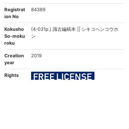
Registrat
84389
ion No
Kokusho
(4-031p.) 識古編稿本 || シキコヘンコウホ
So-moku
ン
roku
Creation
2019
year
Rights
Guide for
https://rmda.kulib.kyoto-u.ac.jp/en/reuse
Content
Reuse