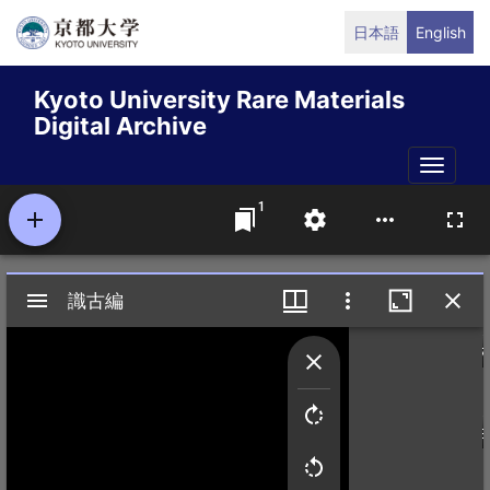
Skip
日本語
English
to
main
Kyoto University Rare Materials
content
Digital Archive
Toggle
naviga