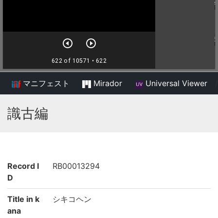
マニフェスト
Mirador
Universal Viewer
/
識古編
Record I
RB00013294
D
Title in k
シキコヘン
ana