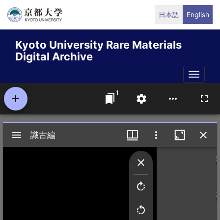
Skip
日本語
English
to
main
Kyoto University Rare Materials
content
Digital Archive
Toggle
naviga