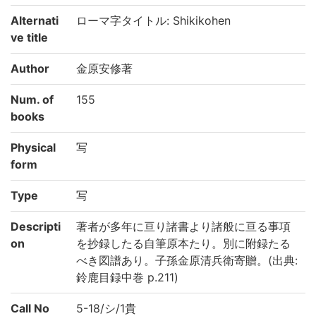
Alternati
ローマ字タイトル: Shikikohen
ve title
Author
金原安修著
Num. of
155
books
Physical
写
form
Type
写
Descripti
著者が多年に亘り諸書より諸般に亘る事項
on
を抄録したる自筆原本たり。別に附録たる
べき図譜あり。子孫金原清兵衛寄贈。(出典:
鈴鹿目録中巻 p.211)
Call No
5-18/シ/1貴