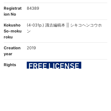
Registrat
84389
ion No
Kokusho
(4-031p.) 識古編稿本 || シキコヘンコウホ
So-moku
ン
roku
Creation
2019
year
Rights
Guide for
https://rmda.kulib.kyoto-u.ac.jp/en/reuse
Content
Reuse