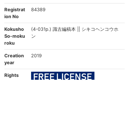
Registrat
84389
ion No
Kokusho
(4-031p.) 識古編稿本 || シキコヘンコウホ
So-moku
ン
roku
Creation
2019
year
Rights
Guide for
https://rmda.kulib.kyoto-u.ac.jp/en/reuse
Content
Reuse