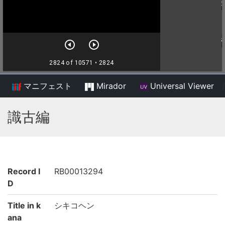
マニフェスト
Mirador
Universal Viewer
/
識古編
Record I
RB00013294
D
Title in k
シキコヘン
ana