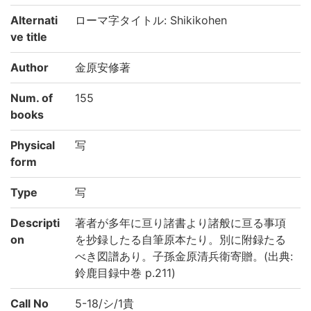
Alternati
ローマ字タイトル: Shikikohen
ve title
Author
金原安修著
Num. of
155
books
Physical
写
form
Type
写
Descripti
著者が多年に亘り諸書より諸般に亘る事項
on
を抄録したる自筆原本たり。別に附録たる
べき図譜あり。子孫金原清兵衛寄贈。(出典:
鈴鹿目録中巻 p.211)
Call No
5-18/シ/1貴