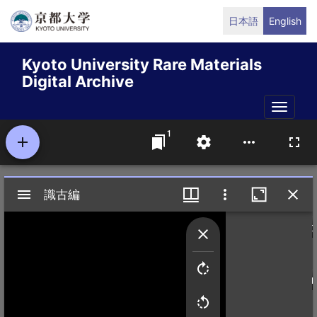
Skip
日本語
English
to
main
Kyoto University Rare Materials
content
Digital Archive
Toggle
naviga