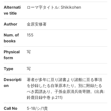
Alternati
ローマ字タイトル: Shikikohen
ve title
Author
金原安修著
Num. of
155
books
Physical
写
form
Type
写
Descripti
著者が多年に亘り諸書より諸般に亘る事項
on
を抄録したる自筆原本たり。別に附録たる
べき図譜あり。子孫金原清兵衛寄贈。(出典:
鈴鹿目録中巻 p.211)
Call No
5-18/シ/1貴