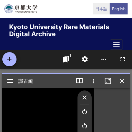
Skip
日本語
English
to
main
Kyoto University Rare Materials
content
Digital Archive
Toggle
naviga