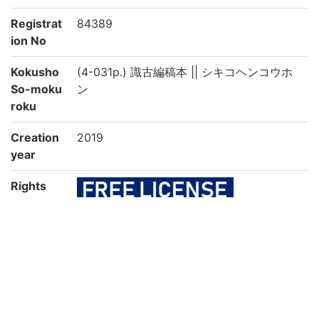
Registrat
84389
ion No
Kokusho
(4-031p.) 識古編稿本 || シキコヘンコウホ
So-moku
ン
roku
Creation
2019
year
Rights
Guide for
https://rmda.kulib.kyoto-u.ac.jp/en/reuse
Content
Reuse