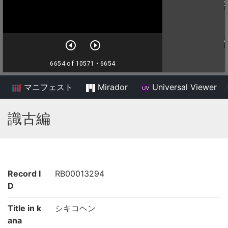
マニフェスト
Mirador
Universal Viewer
/
識古編
Record I
RB00013294
D
Title in k
シキコヘン
ana