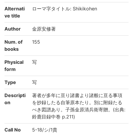
Alternati
ローマ字タイトル: Shikikohen
ve title
Author
金原安修著
Num. of
155
books
Physical
写
form
Type
写
Descripti
著者が多年に亘り諸書より諸般に亘る事項
on
を抄録したる自筆原本たり。別に附録たる
べき図譜あり。子孫金原清兵衛寄贈。(出典:
鈴鹿目録中巻 p.211)
Call No
5-18/シ/1貴