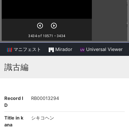
マニフェスト
Mirador
Universal Viewer
/
識古編
Record I
RB00013294
D
Title in k
シキコヘン
ana