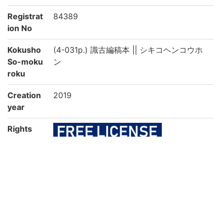
Registrat
84389
ion No
Kokusho
(4-031p.) 識古編稿本 || シキコヘンコウホ
So-moku
ン
roku
Creation
2019
year
Rights
Guide for
https://rmda.kulib.kyoto-u.ac.jp/en/reuse
Content
Reuse