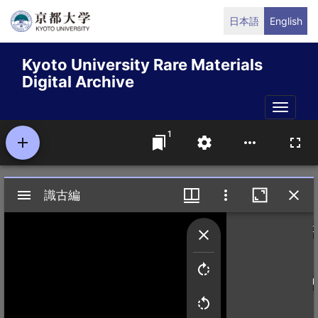
Skip
日本語
English
to
main
Kyoto University Rare Materials
content
Digital Archive
Toggle
naviga