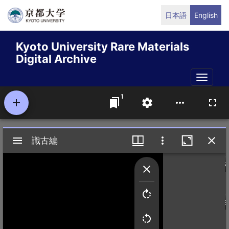
Skip
日本語
English
to
main
Kyoto University Rare Materials
content
Digital Archive
Toggle
naviga