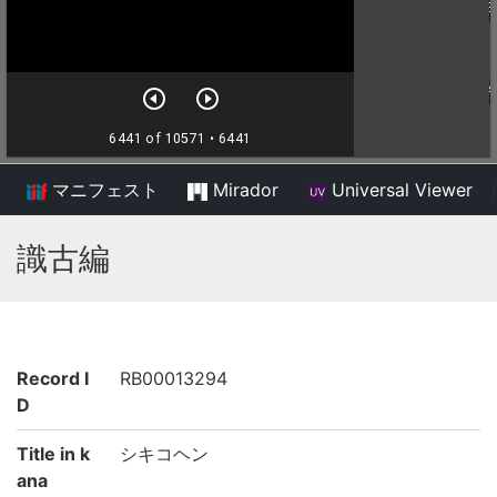
マニフェスト
Mirador
Universal Viewer
/
識古編
Record I
RB00013294
D
Title in k
シキコヘン
ana