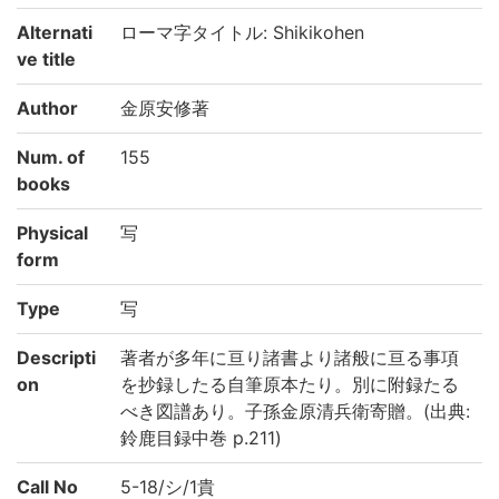
Alternati
ローマ字タイトル: Shikikohen
ve title
Author
金原安修著
Num. of
155
books
Physical
写
form
Type
写
Descripti
著者が多年に亘り諸書より諸般に亘る事項
on
を抄録したる自筆原本たり。別に附録たる
べき図譜あり。子孫金原清兵衛寄贈。(出典:
鈴鹿目録中巻 p.211)
Call No
5-18/シ/1貴