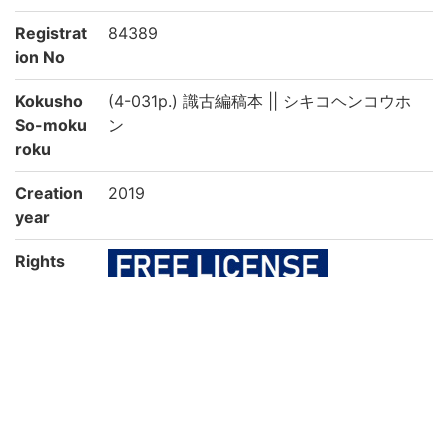
Registrat
84389
ion No
Kokusho
(4-031p.) 識古編稿本 || シキコヘンコウホ
So-moku
ン
roku
Creation
2019
year
Rights
Guide for
https://rmda.kulib.kyoto-u.ac.jp/en/reuse
Content
Reuse