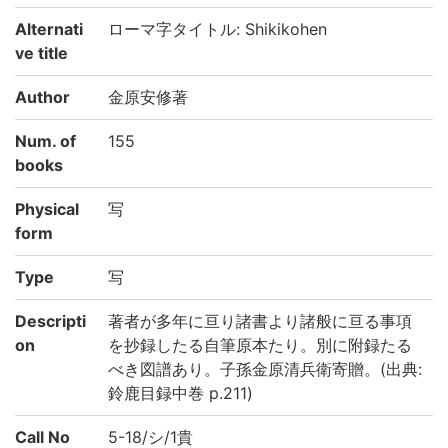
Alternati
ローマ字タイトル: Shikikohen
ve title
Author
金原安修著
Num. of
155
books
Physical
写
form
Type
写
Descripti
著者が多年に亘り諸書より諸般に亘る事項
on
を抄録したる自筆原本たり。別に附録たる
べき図譜あり。子孫金原清兵衛寄贈。(出典:
鈴鹿目録中巻 p.211)
Call No
5-18/シ/1貴