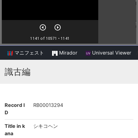
マニフェスト
Mirador
Universal Viewer
/
識古編
Record I
RB00013294
D
Title in k
シキコヘン
ana