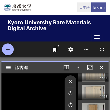
Skip
日本語
English
to
main
Kyoto University Rare Materials
content
Digital Archive
Toggle
naviga