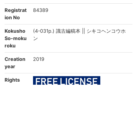
Registrat
84389
ion No
Kokusho
(4-031p.) 識古編稿本 || シキコヘンコウホ
So-moku
ン
roku
Creation
2019
year
Rights
Guide for
https://rmda.kulib.kyoto-u.ac.jp/en/reuse
Content
Reuse