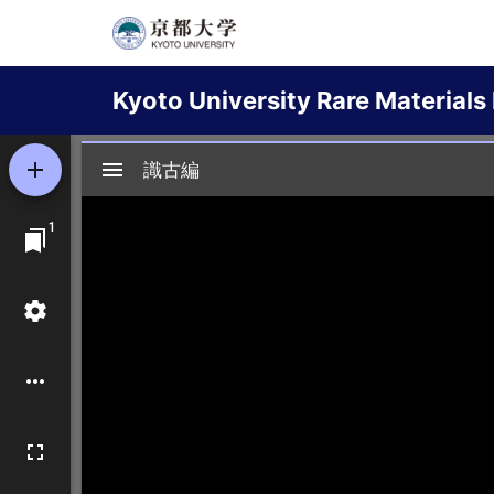
Skip
to
Main
main
Kyoto University Rare Materials 
content
navigation