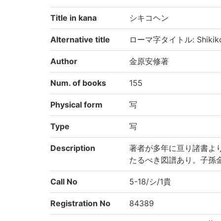
Title in kana
シキコヘン
Alternative title
ローマ字タイトル: Shikik
Author
金原安修著
Num. of books
155
Physical form
写
Type
写
Description
著者が多年に亘り諸書よ
たるべき図譜あり。子孫金原
Call No
5-18/シ/1貴
Registration No
84389