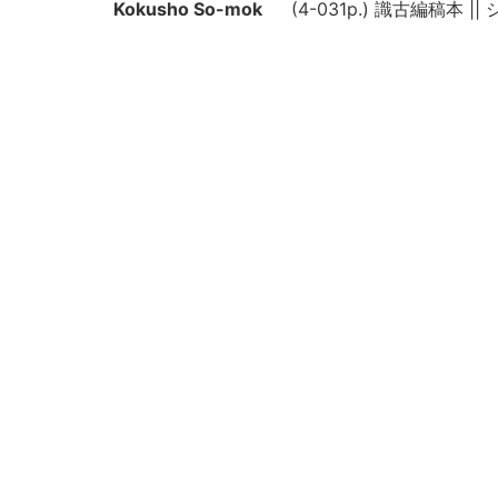
Kokusho So-mok
(4-031p.) 識古編稿本 
uroku
Creation year
2019
Rights
Guide for Conten
https://rmda.kulib.kyoto
t Reuse
Attribution
京都大学附属図書館 Main Libr
Collection
一般貴重書(和)
Subcollection
一般貴重書(和)シ