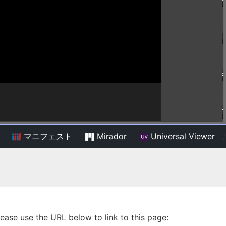
マニフェスト
Mirador
Universal Viewer
/
lease use the URL below to link to this page: