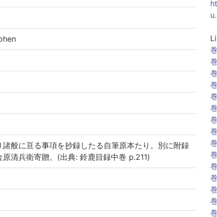
h
u
L
ohen
巻
巻
巻
巻
巻
巻
巻
巻
巻
り諸般に亘る事項を抄録したる自筆原本たり。別に附録
巻
清兵衛寄贈。(出典: 鈴鹿目録中巻 p.211)
巻
巻
巻
巻
巻