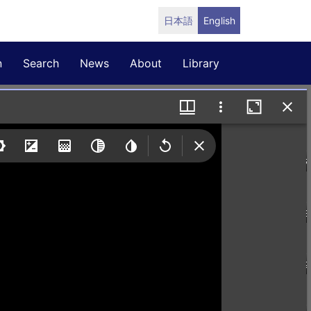
日本語
English
n
Search
News
About
Library