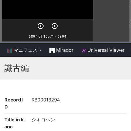
マニフェスト
Mirador
Universal Viewer
/
識古編
Record I
RB00013294
D
Title in k
シキコヘン
ana