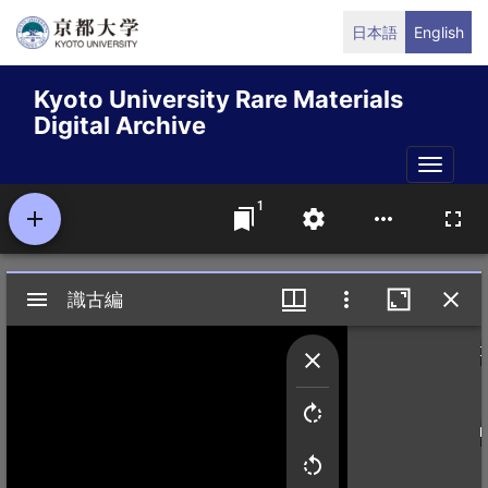
Skip
日本語
English
to
main
Kyoto University Rare Materials
content
Digital Archive
Toggle
naviga