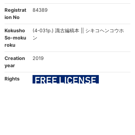
Registrat
84389
ion No
Kokusho
(4-031p.) 識古編稿本 || シキコヘンコウホ
So-moku
ン
roku
Creation
2019
year
Rights
Guide for
https://rmda.kulib.kyoto-u.ac.jp/en/reuse
Content
Reuse