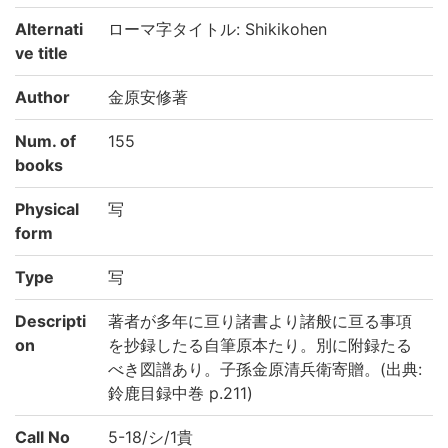
Alternati
ローマ字タイトル: Shikikohen
ve title
Author
金原安修著
Num. of
155
books
Physical
写
form
Type
写
Descripti
著者が多年に亘り諸書より諸般に亘る事項
on
を抄録したる自筆原本たり。別に附録たる
べき図譜あり。子孫金原清兵衛寄贈。(出典:
鈴鹿目録中巻 p.211)
Call No
5-18/シ/1貴