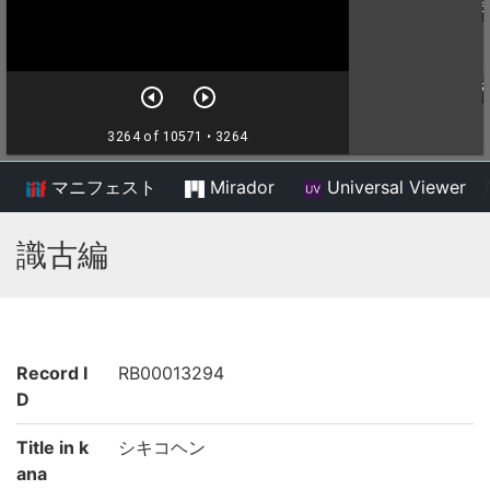
マニフェスト
Mirador
Universal Viewer
/
識古編
Record I
RB00013294
D
Title in k
シキコヘン
ana