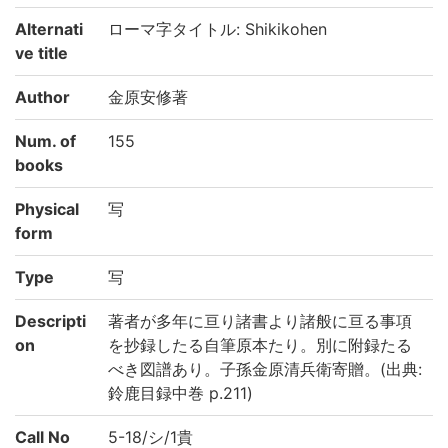
Alternati
ローマ字タイトル: Shikikohen
ve title
Author
金原安修著
Num. of
155
books
Physical
写
form
Type
写
Descripti
著者が多年に亘り諸書より諸般に亘る事項
on
を抄録したる自筆原本たり。別に附録たる
べき図譜あり。子孫金原清兵衛寄贈。(出典:
鈴鹿目録中巻 p.211)
Call No
5-18/シ/1貴