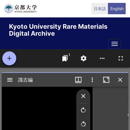
Skip
日本語
English
to
main
Kyoto University Rare Materials
content
Digital Archive
Toggle
naviga