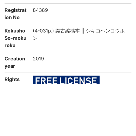
Registrat
84389
ion No
Kokusho
(4-031p.) 識古編稿本 || シキコヘンコウホ
So-moku
ン
roku
Creation
2019
year
Rights
Guide for
https://rmda.kulib.kyoto-u.ac.jp/en/reuse
Content
Reuse