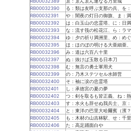
RB00032389
ゑ：ゑんゑん連なる万里城
RB00032390
る：類は友呼ぶ支那の兵、を
RB00032391
や：闇夜の灯日の御旗、ま：
RB00032392
は：白玉山の忠霊塔、に：日
RB00032393
な：流す筏の松花江、ら：ラ
RB00032394
ゆ：夕の祈り満洲里、め：め
RB00032395
ほ：ほのぼの明ける大亜細亜
RB00032396
み：道は六百八十里
RB00032397
ぬ：抜けば玉散る日本刀
RB00032398
む：無言の勇士軍用犬
RB00032399
の：乃木ステツセル水師営
RB00032400
そ：袖に涙の忠霊塔
RB00032401
し：承徳宮の夏の夢
RB00032402
つ：剣を取るも皆正義、ね：
RB00032403
す：水火も辞せぬ我兵士、京
RB00032404
と：東洋の巴里大哈爾賓（濱
RB00032405
も：木材の山吉林駅、せ：千
RB00032406
た：高足踊面白や