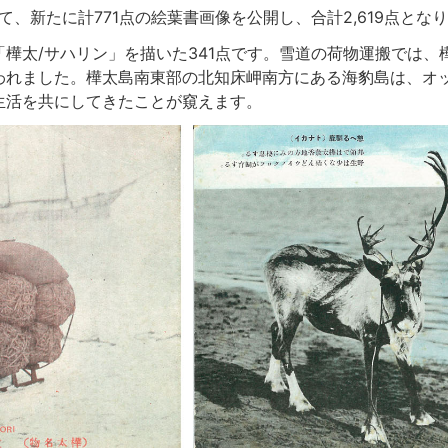
て、新たに計
771
点の絵葉書画像を公開し、合計
2,619
点となり
樺太/サハリン」を描いた
341
点です。
雪道の荷物運搬では、
われました。樺太島南東部の北知床岬南方にある海豹島は、オ
生活を共にしてきたことが窺えます。