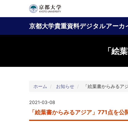
メ
イ
Main
ン
京都大学貴重資料デジタルアーカ
コ
navigation
ン
テ
ン
「絵葉
ツ
に
移
動
ホーム
お知らせ
「絵葉書からみるアジ
2021-03-08
「絵葉書からみるアジア」771点を公