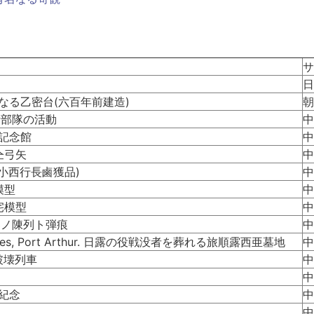
サ
日
なる乙密台(六百年前建造)
朝
衛部隊の活動
中
役記念館
中
仝弓矢
中
小西行長鹵獲品)
中
模型
中
宅模型
中
器ノ陳列ト弾痕
中
 Soldires, Port Arthur. 日露の役戦没者を葬れる旅順露西亜墓地
中
破壊列車
中
中
紀念
中
中