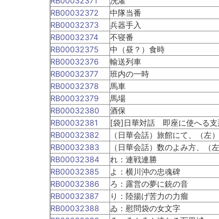
RB00032371
洗濯
RB00032372
中隊当番
RB00032373
兵器手入
RB00032374
不寝番
RB00032375
中（昼？）食時
RB00032376
輸送列車
RB00032377
班内の一時
RB00032378
馬車
RB00032379
馬場
RB00032380
酒保
RB00032381
[袋]日華対話 即座に使へる
RB00032382
（日華会話）旅館にて、（左
RB00032383
（日華会話）数のよみ方、（
RB00032384
れ：連戦連勝
RB00032385
よ：横川沖の忠魂碑
RB00032386
ろ：露営の夢に銃の音
RB00032387
り：陸揚げ苦力の力瘤
RB00032388
ゐ：慰問袋の女文字