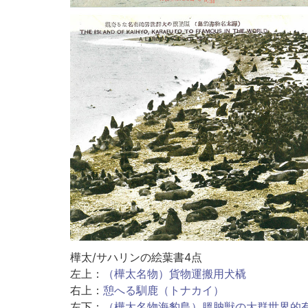
樺太/サハリンの絵葉書4点
左上：
（樺太名物）貨物運搬用犬橇
右上：
憩へる馴鹿（トナカイ）
左下：
（樺太名物海豹島）膃肭獣の大群世界的