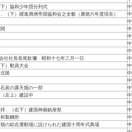
（下）協和少年団分列式
中
図、（下）躍進満洲帝国協和会之全貌（康徳六年度現在）
中
中
受閲
中
中
中
中
式会社社長長尾欽彌 昭和十七年三月一日
中
右下）動員大会
中
天北陵
中
中
）石炭の露天掘の一部
中
、（左上）建設中
中
中
参拝、（右下）建国神廟鎮座祭
中
昭和製鋼所
中
南嶺の綜合運動場に設けられた建国十周年式典場
中
中