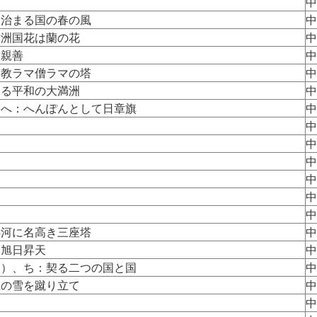
中
：治まる国の春の風
中
満洲国花は蘭の花
中
満親善
中
マ教ラマ僧ラマの塔
中
ぐる平和の大満洲
中
、へ：へんぽんとして日章旗
中
中
中
中
中
中
中
熱河に名高き三座塔
中
：旭日昇天
中
？）、ち：契る二つの国と国
中
里の雪を蹴り立てゝ
中
中