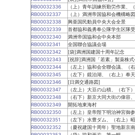
RB00032336
（上）青年訓練所勤労作業、
RB00032337
（上）満洲帝国協和会機構略
RB00032338
興亜国民動員中央大会全景
RB00032339
首都協和義勇奉公隊学生区隊
RB00032340
満洲帝国協和会中央本部
RB00032341
全国聯合協議会場
RB00032342
[袋]満洲国建国十周年記念
RB00032343
[祝辞]満洲国「若素」製薬株
RB00032344
（左上）協和会全聯会議、（
RB00032345
（左下）鏡泊湖、（右上）奉
RB00032346
[日満交通路図]
RB00032347
（左上）大豆の山積、（右下
RB00032348
（右下）新京大同大街の偉容
RB00032349
開拓地東海村
RB00032350
（左上）皇帝陛下明治神宮御
RB00032351
（左下）水豊ダム、（右上）
RB00032352
（慶祝建国十周年）聖地新京
RB00032353
（袋）協和画片 第一輯