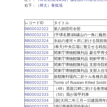
右下：
（樺太）養狐場
レコードID
タイトル
RB00032322
第八師団司令部
RB00032323
(平壌名勝)錦繍山の一角に巍然
RB00032324
氷結の遼河々岸に於ける我前
RB00032325
(奉天)中央広場に聳立せる戦
RB00032326
関東庁博物館陳列品 蒙古甲冑
RB00032327
関東庁博物館陳列品 朝鮮甲冑(
RB00032328
関東庁博物館陳列品 支那寺院
RB00032329
関東庁博物館陳列品 支那人住
RB00032330
旅順陳列場内二於ケル各種兵
RB00032331
Tomb of Russian Killed
RB00032332
（48）黒龍江畔に於ける衝突
RB00032333
（50）我が装甲列車
RB00032334
[袋]大同二年三月一日建国周年
RB00032335
[袋][満洲帝国協和会]