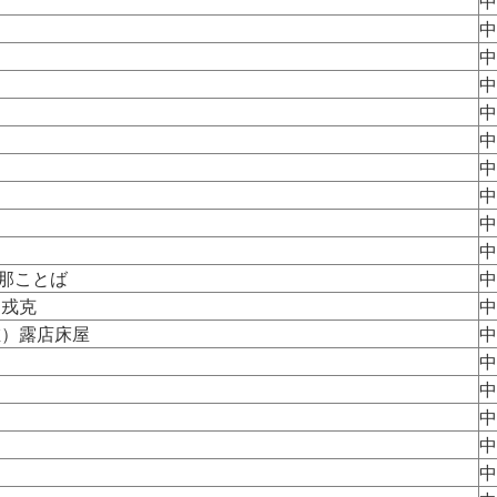
中
中
中
中
中
中
中
中
中
中
支那ことば
中
）戎克
中
左）露店床屋
中
中
中
中
中
中