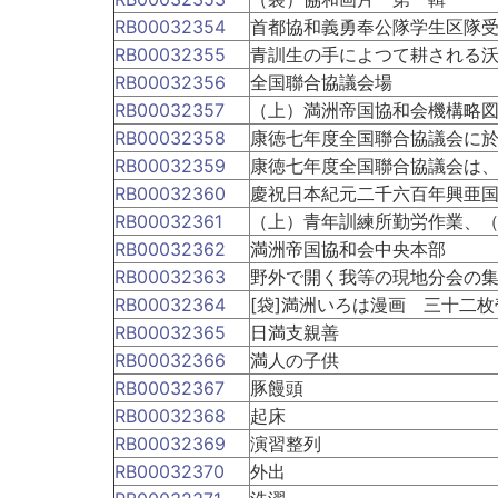
RB00032354
首都協和義勇奉公隊学生区隊
RB00032355
青訓生の手によつて耕される
RB00032356
全国聯合協議会場
RB00032357
（上）満洲帝国協和会機構略
RB00032358
康徳七年度全国聯合協議会に
RB00032359
康徳七年度全国聯合協議会は
RB00032360
慶祝日本紀元二千六百年興亜
RB00032361
（上）青年訓練所勤労作業、
RB00032362
満洲帝国協和会中央本部
RB00032363
野外で開く我等の現地分会の
RB00032364
[袋]満洲いろは漫画 三十二枚
RB00032365
日満支親善
RB00032366
満人の子供
RB00032367
豚饅頭
RB00032368
起床
RB00032369
演習整列
RB00032370
外出